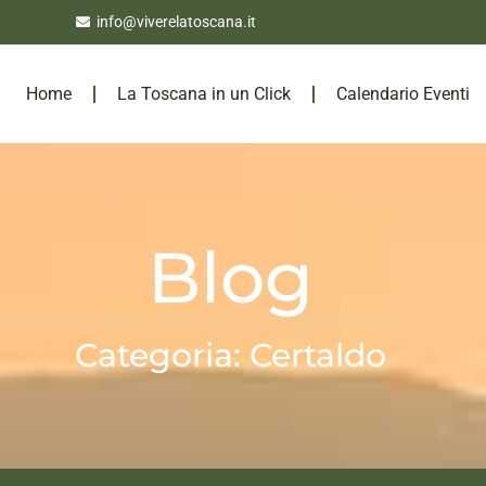
info@viverelatoscana.it
Home
La Toscana in un Click
Calendario Eventi
Blog
Categoria: Certaldo