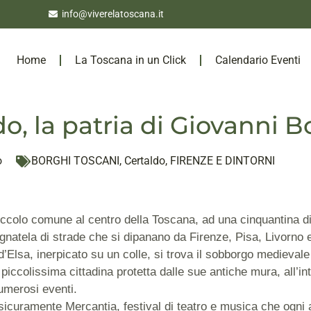
info@viverelatoscana.it
Home
La Toscana in un Click
Calendario Eventi
do, la patria di Giovanni 
o
BORGHI TOSCANI
,
Certaldo
,
FIRENZE E DINTORNI
iccolo comune al centro della Toscana, ad una cinquantina di 
agnatela di strade che si dipanano da Firenze, Pisa, Livorno 
’Elsa, inerpicato su un colle, si trova il sobborgo medievale 
iccolissima cittadina protetta dalle sue antiche mura, all’in
umerosi eventi.
sicuramente Mercantia, festival di teatro e musica che ogni a