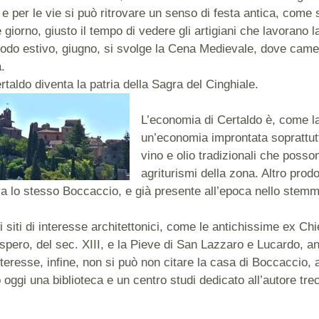
, e per le vie si può ritrovare un senso di festa antica, com
giorno, giusto il tempo di vedere gli artigiani che lavorano l
odo estivo, giugno, si svolge la Cena Medievale, dove came
a.
taldo diventa la patria della Sagra del Cinghiale.
L’economia di Certaldo è, come l
un’economia improntata soprattutto
vino e olio tradizionali che poss
agriturismi della zona. Altro prodo
va lo stesso Boccaccio, e già presente all’epoca nello ste
siti di interesse architettonici, come le antichissime ex Chi
ero, del sec. XIII, e la Pieve di San Lazzaro e Lucardo, ant
interesse, infine, non si può non citare la casa di Boccaccio, a
 oggi una biblioteca e un centro studi dedicato all’autore tr