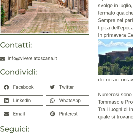
svolge in luglio
fermato qualche 
Sempre nel peri
tipica dell’epoc
In primavera Cer
Contatti:
info@viverelatoscana.it
Condividi:
di cui racconta
Facebook
Twitter
Numerosi sono i 
LinkedIn
WhatsApp
Tommaso e Prosp
Tra i luoghi di 
Email
Pinterest
quale si trovano
Seguici: