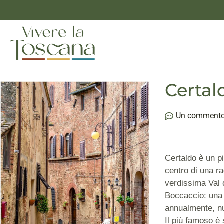
Certal
Un comment
Certaldo è un p
centro di una r
verdissima Val d
Boccaccio: una p
annualmente, n
Il più famoso è 