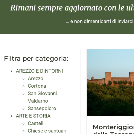
Rimani sempre aggiornato con le ulti
… e non dimenticarti di inviarc
Filtra per categoria:
AREZZO E DINTORNI
Arezzo
Cortona
San Giovanni
Valdarno
Sansepolcro
ARTE E STORIA
Castelli
Monteriggion
Chiese e santuari