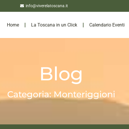
info@viverelatoscana.it
Home
La Toscana in un Click
Calendario Eventi
Blog
Categoria: Monteriggioni