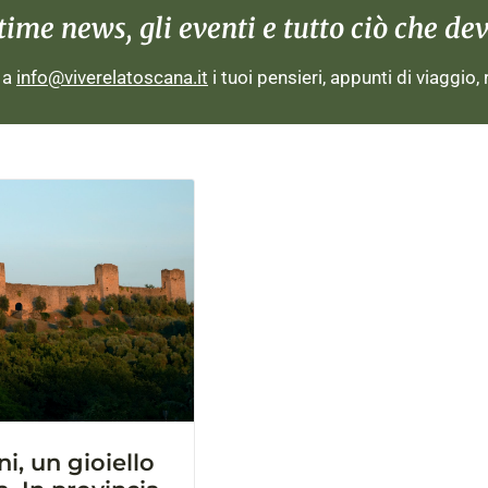
me news, gli eventi e tutto ciò che devi
i a
info@viverelatoscana.it
i tuoi pensieri, appunti di viaggio,
i, un gioiello