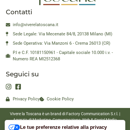
Contatti
info@viverelatoscana.it
Sede Legale: Via Mecenate 84/8, 20138 Milano (MI)
Sede Operativa: Via Manzoni 6 - Crema 26013 (CR)
P.I e C.F. 10181150961 - Capitale sociale 10.000 i.v. -
Numero REA MI2512368
Seguici su
Privacy Policy
Cookie Policy
Vivere la Toscana è un brand di Factory Communication S.r.l. |
Agenzia di Marketing, Comunicazione, Web & Social Media
|
www.factorycommunication.it
Le tue preferenze relative alla privacy