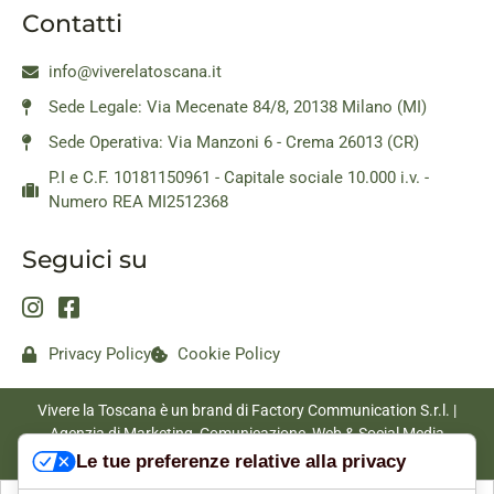
Contatti
info@viverelatoscana.it
Sede Legale: Via Mecenate 84/8, 20138 Milano (MI)
Sede Operativa: Via Manzoni 6 - Crema 26013 (CR)
P.I e C.F. 10181150961 - Capitale sociale 10.000 i.v. -
Numero REA MI2512368
Seguici su
Privacy Policy
Cookie Policy
Vivere la Toscana è un brand di Factory Communication S.r.l. |
Agenzia di Marketing, Comunicazione, Web & Social Media
|
www.factorycommunication.it
Le tue preferenze relative alla privacy