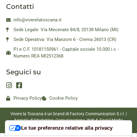
Contatti
info@viverelatoscana.it
Sede Legale: Via Mecenate 84/8, 20138 Milano (MI)
Sede Operativa: Via Manzoni 6 - Crema 26013 (CR)
P.I e C.F. 10181150961 - Capitale sociale 10.000 i.v. -
Numero REA MI2512368
Seguici su
Privacy Policy
Cookie Policy
Vivere la Toscana è un brand di Factory Communication S.r.l. |
Agenzia di Marketing, Comunicazione, Web & Social Media
|
www.factorycommunication.it
Le tue preferenze relative alla privacy