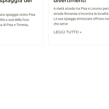
spiaggia del
divertimenti
A metà strada tra Pisa e Livorno per
strada litoranea s’incontra la località 
i una spiaggia vicino Pisa
Le sue spiagge attrezzate offrono tut
lità a sud della foce
che serve
a di Pisa e Tirrenia,
LEGGI TUTTO »