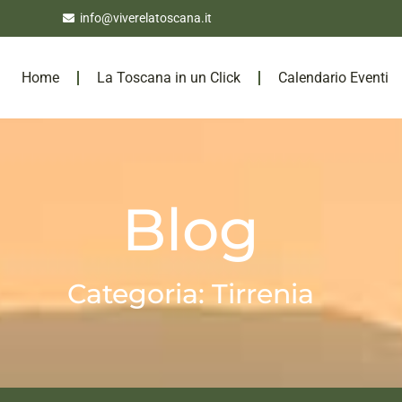
info@viverelatoscana.it
Home
La Toscana in un Click
Calendario Eventi
Blog
Categoria: Tirrenia