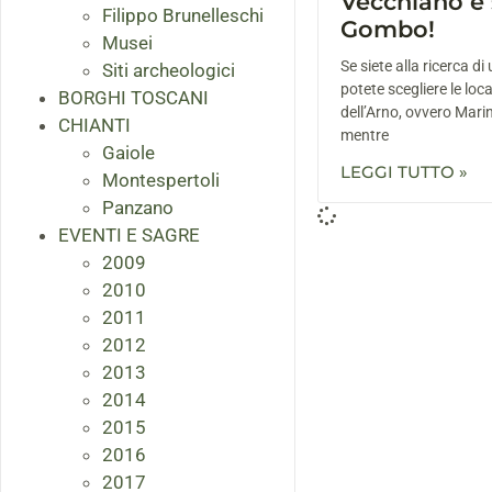
Vecchiano e 
Filippo Brunelleschi
Gombo!
Musei
Se siete alla ricerca d
Siti archeologici
potete scegliere le loca
BORGHI TOSCANI
dell’Arno, ovvero Marin
CHIANTI
mentre
Gaiole
LEGGI TUTTO »
Montespertoli
Panzano
EVENTI E SAGRE
2009
2010
2011
2012
2013
2014
2015
2016
2017