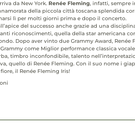
rriva da New York.
Renée Fleming
, infatti, sempre i
namorata della piccola città toscana splendida corni
arsi lì per molti giorni prima e dopo il concerto.
all’apice del successo anche grazie ad una disciplin
 tanti riconoscimenti, quella della star americana con
ondo. Dopo aver vinto due Grammy Award, Renée 
l Grammy come Miglior performance classica vocale
ba, timbro inconfondibile, talento nell’interpretaz
va, quello di Renée Fleming. Con il suo nome i gia
iore, il Renée Fleming Iris!
oni