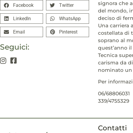
signora che a
Facebook
Twitter
del mondo, in
deciso di ferm
LinkedIn
WhatsApp
Una carriera 
Email
Pinterest
costellata di
soprano al m
Seguici:
quest’anno i
Tecnica super
carisma da di
nominato un f
Per informazi
06/68806031
339/4755329
Contatti