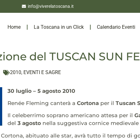
info@viverelatoscana.it
Home
La Toscana in un Click
Calendario Eventi
zione del TUSCAN SUN FE
2010
,
EVENTI E SAGRE
30 luglio – 5 agosto 2010
Renée Fleming canterà a
Cortona
per il
Tuscan S
Il celeberrimo soprano americano attesa per il
G
del
3 agosto
nella suggestiva cornice medievale d
 Cortona, abituato alle star, avrà tutto il tempo di g