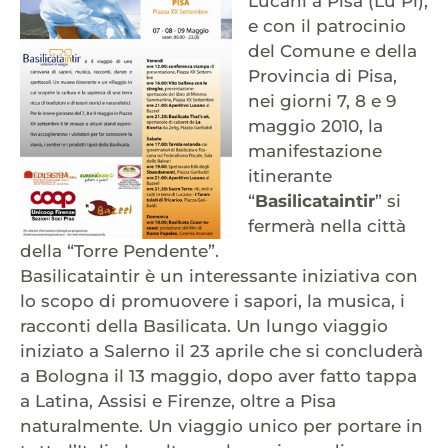
Lucani a Pisa (Lu Pi),
e con il patrocinio
del Comune e della
Provincia di Pisa,
nei giorni 7, 8 e 9
maggio 2010, la
manifestazione
itinerante
“
Basilicataintir
” si
fermerà nella città
della “Torre Pendente”.
Basilicataintir è un interessante iniziativa con
lo scopo di promuovere i sapori, la musica, i
racconti della Basilicata. Un lungo viaggio
iniziato a Salerno il 23 aprile che si concluderà
a Bologna il 13 maggio, dopo aver fatto tappa
a Latina, Assisi e Firenze, oltre a Pisa
naturalmente. Un viaggio unico per portare in