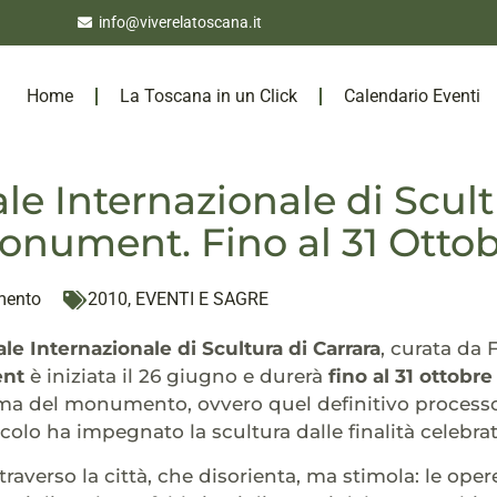
info@viverelatoscana.it
Home
La Toscana in un Click
Calendario Eventi
le Internazionale di Scultu
nument. Fino al 31 Ottob
mento
2010
,
EVENTI E SAGRE
le Internazionale di Scultura di Carrara
, curata da 
nt
è iniziata il 26 giugno e durerà
fino al 31 ottobre
ema del monumento, ovvero quel definitivo proces
ecolo ha impegnato la scultura dalle finalità celebr
traverso la città, che disorienta, ma stimola: le ope