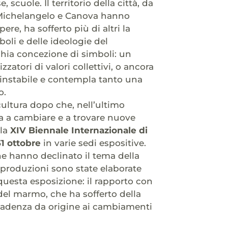
 scuole. Il territorio della città, da
e Michelangelo e Canova hanno
re, ha sofferto più di altri la
oli e delle ideologie del
cchia concezione di simboli: un
atori di valori collettivi, o ancora
è instabile e contempla tanto una
o.
scultura dopo che, nell’ultimo
nta a cambiare e a trovare nuove
lla
XIV Biennale Internazionale di
1 ottobre
in varie sedi espositive.
he hanno declinato il tema della
produzioni sono state elaborate
 questa esposizione: il rapporto con
 del marmo, che ha sofferto della
ecadenza da origine ai cambiamenti