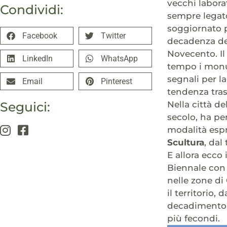
vecchi laborat
Condividi:
sempre legato
soggiornato pe
Facebook
Twitter
decadenza del
Novecento. Il
LinkedIn
WhatsApp
tempo i monum
segnali per l
Email
Pinterest
tendenza tras
Nella città d
Seguici:
secolo, ha pe
modalità espr
Scultura
, dal
E allora ecco
Biennale con 
nelle zone di
il territorio
decadimento d
più fecondi.