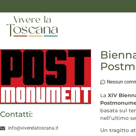
Bienna
Postmo
Nessun com
La
XIV Bienna
Postmonume
basata sul t
Contatti:
nell’ultimo s
info@viverelatoscana.it
Un tragitto at