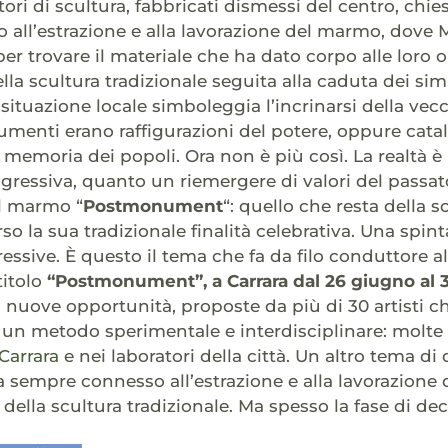
ori di scultura, fabbricati dismessi del centro, chiese,
 all’estrazione e alla lavorazione del marmo, dov
r trovare il materiale che ha dato corpo alle loro ope
la scultura tradizionale seguita alla caduta dei simb
 situazione locale simboleggia l’incrinarsi della ve
enti erano raffigurazioni del potere, oppure catalizz
a memoria dei popoli. Ora non è più così. La realtà 
gressiva, quanto un riemergere di valori del passat
el marmo “
Postmonument
“: quello che resta della 
rso la sua tradizionale finalità celebrativa. Una spi
essive. È questo il tema che fa da filo conduttore a
 titolo
“Postmonument”, a Carrara dal 26 giugno al 3
 i nuove opportunità, proposte da più di 30 artisti c
un metodo sperimentale e interdisciplinare: molte 
Carrara
e nei laboratori della città. Un altro tema di
, da sempre connesso all’estrazione e alla lavorazione
ella scultura tradizionale. Ma spesso la fase di d