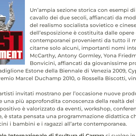
Un’ampia sezione storica con esempi 
cavallo dei due secoli, affiancati da mod
del realismo socialista sovietico e cinese
dell’esposizione è costituita dalle opere d
contemporanei provenienti da tutto il m
citarne solo alcuni, importanti nomi inte
McCarthy, Antony Gormley, Yona Friedm
Bonvicini, affiancati da giovanissime 
adiglione Estone della Biennale di Venezia 2009, Cyp
 Premio Marcel Duchamp 2010, o Rossella Biscotti, vi
artisti invitati mostrano per l’occasione nuove pro
e una più approfondita conoscenza della realtà del t
positivo è valorizzato da eventi, workshop, conferenz
re, è stata pensata una programmazione didattica che, 
cini i bambini e i ragazzi all’arte contemporanea.
le Internazionale di Scultura di Carrara
si svolge in