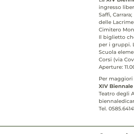
ingresso libe
Saffi, Carrara
delle Lacrime
Cimitero Mon
Il biglietto c
per i gruppi. 
Scuola elemen
Corsi (via Cov
Aperture: 11.0
Per maggiori 
XIV Biennale 
Teatro degli 
biennaledica
Tel. 0585.641