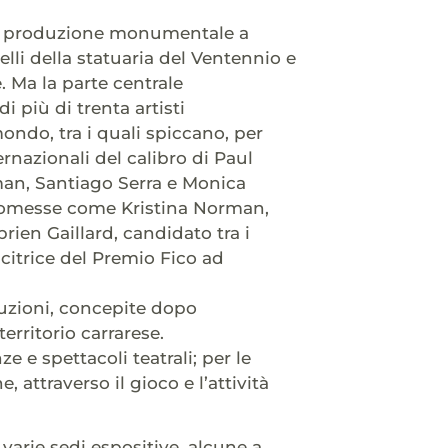
di produzione monumentale a
elli della statuaria del Ventennio e
. Ma la parte centrale
i più di trenta artisti
ondo, tra i quali spiccano, per
rnazionali del calibro di Paul
an, Santiago Serra e Monica
promesse come Kristina Norman,
rien Gaillard, candidato tra i
ncitrice del Premio Fico ad
duzioni, concepite dopo
erritorio carrarese.
e e spettacoli teatrali; per le
attraverso il gioco e l’attività
 varie sedi espositive, alcune a