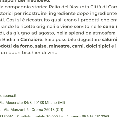
 e
sapori del Medioevo
.
la compagnia storica Palio dell’Assunta Città di Cama
storici per ricostruire, ingrediente dopo ingrediente,
ti. Così si è
ricostruito quali erano i prodotti che e
ando le ricette originali e viene servito nelle
cene 
ì, da giugno ad agosto, nella splendida atmosfera 
a Badia a
Camaiore
. Sarà possibile degustare
salumi
otti da forno, salse, minestre, carni, dolci tipici
e i
 un buon bicchier di vino.
toscana.it
Via Mecenate 84/8, 20138 Milano (MI)
a: Via Manzoni 6 - Crema 26013 (CR)
181150961 - Capitale sociale 10.000 i.v. - Numero REA MI2512368