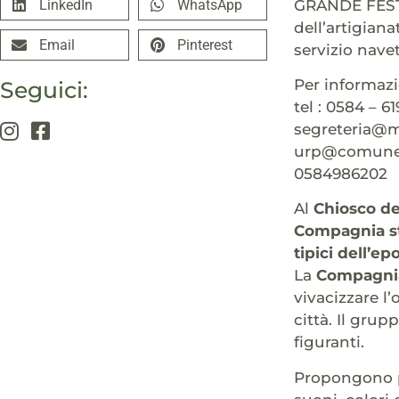
GRANDE FESTA
LinkedIn
WhatsApp
dell’artigian
Email
Pinterest
servizio nave
Per informazi
Seguici:
tel : 0584 – 6
segreteria@m
urp@comune.c
0584986202
Al
Chiosco de
Compagnia sto
tipici dell’e
La
Compagnia 
vivacizzare l
città. Il gru
figuranti.
Propongono pe