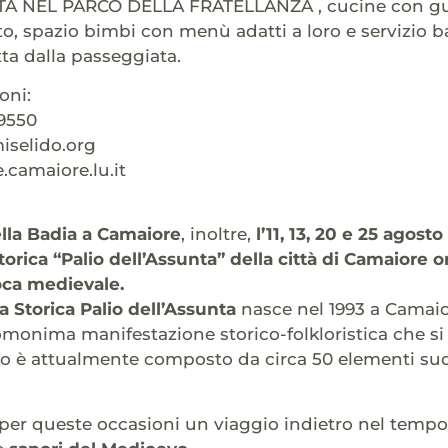
 NEL PARCO DELLA FRATELLANZA , cucine con gusti
ato, spazio bimbi con menù adatti a loro e servizio b
tta dalla passeggiata.
oni:
19550
iselido.org
amaiore.lu.it
lla Badia a Camaiore
, inoltre,
l’11, 13, 20 e 25 agosto
rica “Palio dell’Assunta” della città di Camaiore 
poca medievale.
Storica Palio dell’Assunta
nasce nel 1993 a Camaior
’omonima manifestazione storico-folkloristica che si
ppo è attualmente composto da circa 50 elementi sudd
r queste occasioni un viaggio indietro nel tempo r