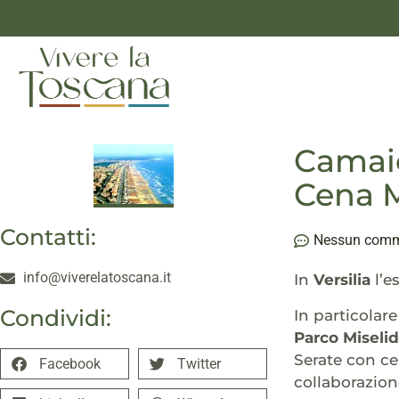
Camaio
Cena M
Contatti:
Nessun com
info@viverelatoscana.it
In
Versilia
l’e
Condividi:
In particolar
Parco Miselido
Serate con ce
Facebook
Twitter
collaborazion