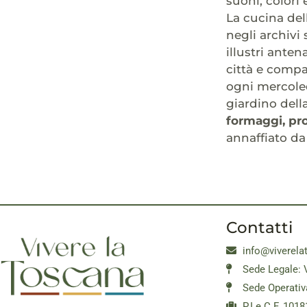
suoni, colori
La cucina del
negli archivi 
illustri antena
città e compar
ogni mercoled
giardino dell
formaggi, prod
annaffiato da
Contatti
info@viverela
Sede Legale: 
Sede Operativ
P.I e C.F. 10