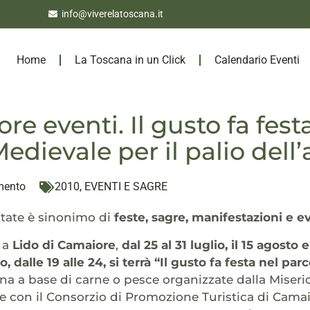
info@viverelatoscana.it
Home
La Toscana in un Click
Calendario Eventi
re eventi. Il gusto fa fest
edievale per il palio dell’
mento
2010
,
EVENTI E SAGRE
state è sinonimo di
feste, sagre, manifestazioni e e
e a
Lido di Camaiore
,
dal 25 al 31 luglio, il 15 agosto
, dalle 19 alle 24, si terrà “Il gusto fa festa nel parc
na a base di carne o pesce organizzate dalla Miseri
e con il Consorzio di Promozione Turistica di Camai