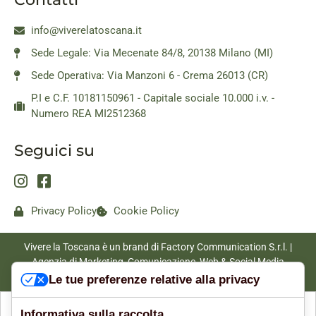
info@viverelatoscana.it
Sede Legale: Via Mecenate 84/8, 20138 Milano (MI)
Sede Operativa: Via Manzoni 6 - Crema 26013 (CR)
P.I e C.F. 10181150961 - Capitale sociale 10.000 i.v. -
Numero REA MI2512368
Seguici su
Privacy Policy
Cookie Policy
Vivere la Toscana è un brand di Factory Communication S.r.l. |
Agenzia di Marketing, Comunicazione, Web & Social Media
|
www.factorycommunication.it
Le tue preferenze relative alla privacy
Informativa sulla raccolta