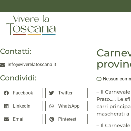
Carnev
Contatti:
provinc
info@viverelatoscana.it
Condividi:
Nessun com
– Il Carneval
Facebook
Twitter
Prato….. Le sf
LinkedIn
WhatsApp
carri principa
mascherati a 
Email
Pinterest
– Il Carneval