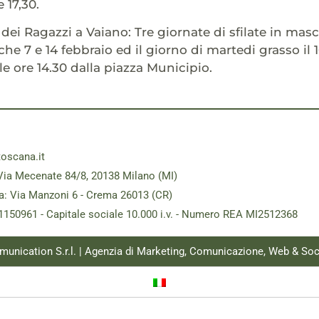
e 17,30.
 dei Ragazzi a Vaiano: Tre giornate di sfilate in masc
e 7 e 14 febbraio ed il giorno di martedi grasso il 1
le ore 14.30 dalla piazza Municipio.
toscana.it
Via Mecenate 84/8, 20138 Milano (MI)
a: Via Manzoni 6 - Crema 26013 (CR)
181150961 - Capitale sociale 10.000 i.v. - Numero REA MI2512368
munication S.r.l. | Agenzia di Marketing, Comunicazione, Web & Soc