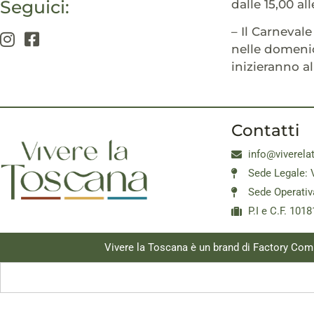
Seguici:
dalle 15,00 all
– Il Carnevale
nelle domenich
inizieranno al
Contatti
info@viverela
Sede Legale: 
Sede Operativ
P.I e C.F. 10
Vivere la Toscana è un brand di Factory Com