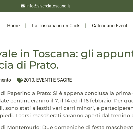
info@viverelatoscana.it
Home
La Toscana in un Click
Calendario Eventi
ale in Toscana: gli appun
ia di Prato.
mento
2010
,
EVENTI E SAGRE
e di Paperino a Prato: Si è appena conclusa la prima 
ilate continueranno il 7, il 14 ed il 16 febbraio. Per q
li, sono stati allestiti vari carri minori, e partecipe
piedi. I corsi mascherati saranno aperti dal trenino 
e di Montemurlo: Due domeniche di festa mascherate e