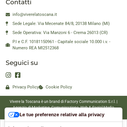
Contatti
info@viverelatoscana.it
Sede Legale: Via Mecenate 84/8, 20138 Milano (MI)
Sede Operativa: Via Manzoni 6 - Crema 26013 (CR)
P.I e C.F. 10181150961 - Capitale sociale 10.000 i.v. -
Numero REA MI2512368
Seguici su
Privacy Policy
Cookie Policy
Vivere la Toscana è un brand di Factory Communication S.r.l. |
Agenzia di Marketing, Comunicazione, Web & Social Media
|
www.factorycommunication.it
Le tue preferenze relative alla privacy