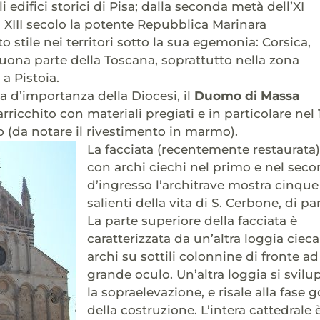
li edifici storici di Pisa; dalla seconda metà dell’XI
l XIII secolo la potente Repubblica Marinara
 stile nei territori sotto la sua egemonia: Corsica,
ona parte della Toscana, soprattutto nella zona
a Pistoia.
ta d’importanza della Diocesi, il
Duomo di Massa
arricchito con materiali pregiati e in particolare ne
o (da notare il rivestimento in marmo).
La facciata (recentemente restaurata) 
con archi ciechi nel primo e nel seco
d’ingresso l’architrave mostra cinque 
salienti della vita di S. Cerbone, di p
La parte superiore della facciata è
caratterizzata da un’altra loggia ciec
archi su sottili colonnine di fronte a
grande oculo. Un’altra loggia si svil
la sopraelevazione, e risale alla fase g
della costruzione. L’intera cattedrale è