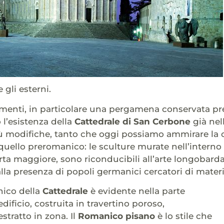
gli esterni.
enti, in particolare una pergamena conservata press
 l’esistenza della
Cattedrale di San Cerbone
già nel
 modifiche, tanto che oggi possiamo ammirare la com
 quello preromanico: le sculture murate nell’interno (
orta maggiore, sono riconducibili all’arte longobarda
lla presenza di popoli germanici cercatori di materie
nico della
Cattedrale
è evidente nella parte
’edificio, costruita in travertino poroso,
stratto in zona. Il
Romanico pisano
è lo stile che