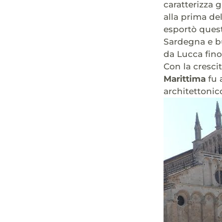
caratterizza g
alla prima de
esportò questo
Sardegna e bu
da Lucca fino 
Con la cresci
Marittima
fu 
architettonic