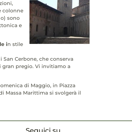
zioni,
e colonne
rno) sono
ttonica e
e i
n stile
di San Cerbone, che conserva
 gran pregio. Vi invitiamo a
Domenica di Maggio, in Piazza
 di Massa Marittima si svolgerà il
Seguici su