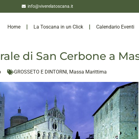
info@viverelatoscana.it
Home
La Toscana in un Click
Calendario Eventi
rale di San Cerbone a Ma
o
GROSSETO E DINTORNI
,
Massa Marittima