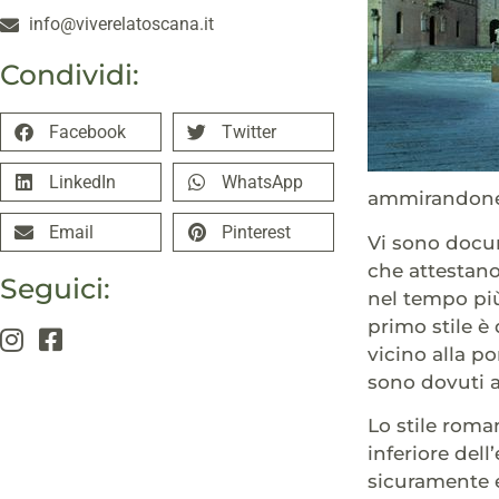
info@viverelatoscana.it
Condividi:
Facebook
Twitter
LinkedIn
WhatsApp
ammirandone 
Email
Pinterest
Vi sono docum
che attestano
Seguici:
nel tempo più
primo stile è
vicino alla p
sono dovuti a
Lo stile roma
inferiore dell
sicuramente e