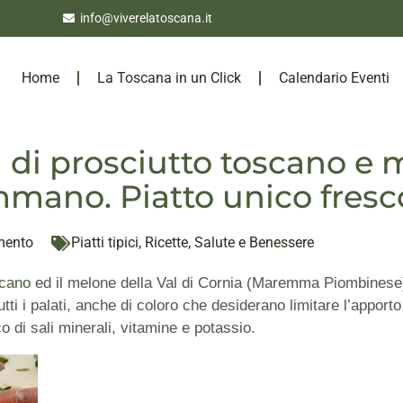
info@viverelatoscana.it
Home
La Toscana in un Click
Calendario Eventi
i di prosciutto toscano e
ano. Piatto unico fresco
mento
Piatti tipici
,
Ricette
,
Salute e Benessere
scano
ed il melone della Val di Cornia (Maremma Piombinese)
utti i palati, anche di coloro che desiderano limitare l’appor
co di sali minerali, vitamine e potassio.