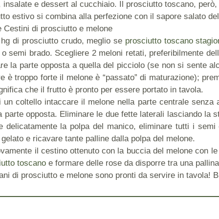
i, insalate e dessert al cucchiaio. Il prosciutto toscano, però,
tto estivo si combina alla perfezione con il sapore salato de
Cestini di prosciutto e melone
 hg di prosciutto crudo, meglio se
prosciutto toscano stagio
 o semi brado. Scegliere 2 meloni retati, preferibilmente della
re la parte opposta a quella del picciolo (se non si sente al
re è troppo forte il melone è “passato” di maturazione); pre
nifica che il frutto è pronto per essere portato in tavola.
i un coltello intaccare il melone nella parte centrale senza 
 parte opposta. Eliminare le due fette laterali lasciando la s
re delicatamente la polpa del manico, eliminare tutti i semi
gelato e ricavare tante palline dalla polpa del melone.
vamente il cestino ottenuto con la buccia del melone con le p
iutto toscano
e formare delle rose da disporre tra una pallina 
cani di prosciutto e melone sono pronti da servire in tavola!