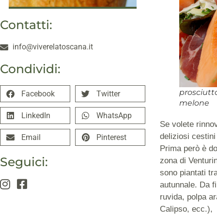
Contatti:
info@viverelatoscana.it
Condividi:
prosciutt
Facebook
Twitter
melone
LinkedIn
WhatsApp
Se volete rinnov
deliziosi cestin
Email
Pinterest
Prima però è do
Seguici:
zona di Venturin
sono piantati t
autunnale. Da fi
ruvida, polpa a
Calipso, ecc.),