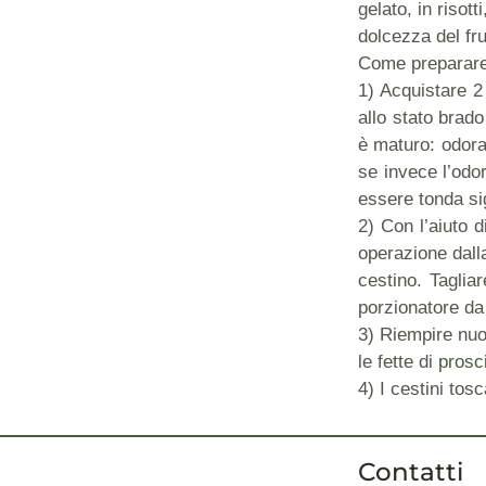
gelato, in risott
dolcezza del fru
Come preparare 
1) Acquistare 2
allo stato brado
è maturo: odora
se invece l’odo
essere tonda sig
2) Con l’aiuto d
operazione dalla
cestino. Taglia
porzionatore da 
3) Riempire nuo
le fette di
prosc
4) I cestini tos
Contatti