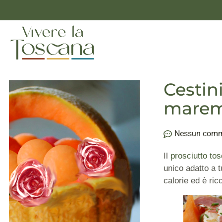
Cestin
maremm
Nessun com
Il
prosciutto to
unico adatto a t
calorie ed è ric