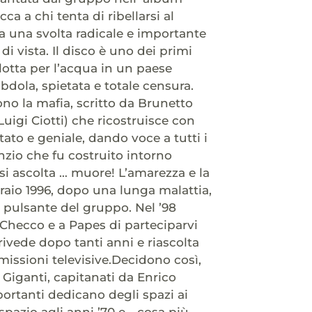
 a chi tenta di ribellarsi al
ta una svolta radicale e importante
di vista. Il disco è uno dei primi
 lotta per l’acqua in un paese
bdola, spietata e totale censura.
ono la mafia, scritto da Brunetto
uigi Ciotti) che ricostruisce con
ato e geniale, dando voce a tutti i
lenzio che fu costruito intorno
si ascolta … muore! L’amarezza e la
braio 1996, dopo una lunga malattia,
 pulsante del gruppo. Nel ’98
 Checco e a Papes di parteciparvi
 rivede dopo tanti anni e riascolta
smissioni televisive.Decidono così,
 Giganti, capitanati da Enrico
portanti dedicano degli spazi ai
 spazio agli anni ’70 e …cosa più