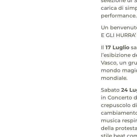
selezione di 
carica di sim
performance.
Un benvenuto 
E GLI HURRA’ 
Il
17 Luglio
sa
l’esibizione 
Vasco, un gru
mondo magico 
mondiale.
Sabato
24 Lu
in Concerto de
crepuscolo di
cambiamento n
musica respira
della protesta
stile beat co