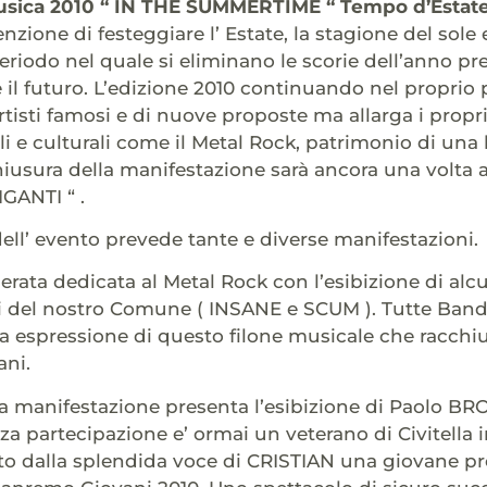
 Musica 2010 “ IN THE SUMMERTIME “ Tempo d’Estat
tenzione di festeggiare l’ Estate, la stagione del sol
periodo nel quale si eliminano le scorie dell’anno pr
e il futuro. L’edizione 2010 continuando nel proprio
rtisti famosi e di nuove proposte ma allarga i propri
li e culturali come il Metal Rock, patrimonio di una 
hiusura della manifestazione sarà ancora una volta 
IGANTI “ .
 dell’ evento prevede tante e diverse manifestazioni.
erata dedicata al Metal Rock con l’esibizione di al
 del nostro Comune ( INSANE e SCUM ). Tutte Bands 
 espressione di questo filone musicale che racchi
ani.
a manifestazione presenta l’esibizione di Paolo BRO
rza partecipazione e’ ormai un veterano di Civitella
 dalla splendida voce di CRISTIAN una giovane pr