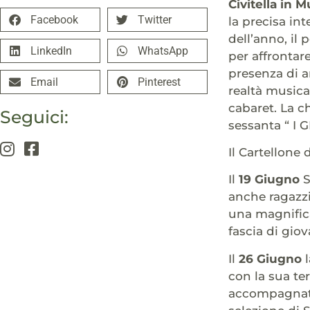
Civitella in
Facebook
Twitter
la precisa in
dell’anno, il 
LinkedIn
WhatsApp
per affrontar
presenza di a
Email
Pinterest
realtà musica
cabaret. La c
Seguici:
sessanta “ I G
Il Cartellone
Il
19 Giugno
S
anche ragazzi
una magnifica
fascia di giov
Il
26 Giugno
l
con la sua te
accompagnato