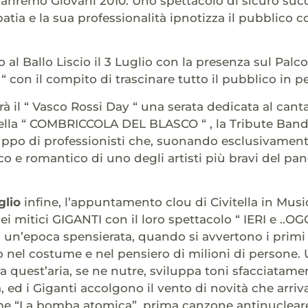
Sanremo Giovani 2010. Uno spettacolo di sicuro suc
patia e la sua professionalità ipnotizza il pubblico 
al Ballo Liscio il 3 Luglio con la presenza sul Palc
“ con il compito di trascinare tutto il pubblico in p
rà il “ Vasco Rossi Day “ una serata dedicata al can
della “ COMBRICCOLA DEL BLASCO “ , la Tribute Band 
ppo di professionisti che, suonando esclusivament
e romantico di uno degli artisti più bravi del pan
glio
infine, l’appuntamento clou di Civitella in Musi
i mitici GIGANTI con il loro spettacolo “ IERI e ..OGG
 un’epoca spensierata, quando si avvertono i primi 
el costume e nel pensiero di milioni di persone. 
 quest’aria, se ne nutre, sviluppa toni sfacciatament
, ed i Giganti accolgono il vento di novità che arriva
me “La bomba atomica”, prima canzone antinucleare. 