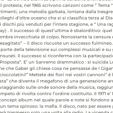
di protesta, nel 1965 scrivono canzoni come ” Tema “
timenti, una melodia garbata, lontana dalla trasgr
olleghi d’oltre oceano che si si classifica terza al Dis
i dischi più venduti per l’intera stagione, e “ Una 
ay) . Il successo di quest’ultima è sbalorditivo: que
embra invecchiata di colpo. Nonostante la censura d
esagitato” – il disco riscuote un successo fulmineo.
 porte della televisione sui complessi musicali e su 
nsurati. Il successo si riconferma con la partecipazi
“Proposta”. E’ un Sanremo drammatico : si suicida L
ne che Gaber gli chiese cosa ne pensasse de I Gigant
ioccolatini!” Mettete dei fiori nei vostri cannoni” è
ta” che diventa il megafono di una generazione ar
 viaggiando sulle onde sonore della musica, raggiunge
mpeto di rivolta contro l’ordine costituito. Il 1971 e’ 
concept album nel quale parole e note si fondono al
n tema spinoso: la mafia. Il disco, nato per essere p
arà trasmesso solo una volta alla radio. La vicenda