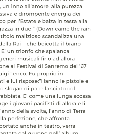
, un inno all’amore, alla purezza
essiva e dirompente energia dei
co per l’Estate e balza in testa alla
ragazza in due “ (Down came the rain
l titolo malizioso scandalizza una
ella Rai – che boicotta il brano
 E’ un trionfo che spalanca
generi musicali fino ad allora
one al Festival di Sanremo del ’67
uigi Tenco. Fu proprio in
i e lui rispose:”Hanno le pistole e
 lo slogan di pace lanciato col
rabbiata. E’ come una lunga scossa
 i giovani pacifisti di allora e li
l’anno della svolta, l’anno di Terra
la perfezione, che affronta
ortato anche in teatro, verra’
 cantata dal gruppo nell’ album