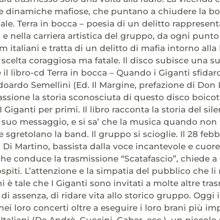
e dinamiche mafiose, che puntano a chiudere la bocca
ale. Terra in bocca – poesia di un delitto rappresen
 e nella carriera artistica del gruppo, da ogni punto 
italiani e tratta di un delitto di mafia intorno alla
a scelta coraggiosa ma fatale. Il disco subisce una su
 il libro-cd Terra in bocca – Quando i Giganti sfidar
doardo Semellini (Ed. Il Margine, prefazione di Don L
ssione la storia sconosciuta di questo disco boicott
I Giganti per primi. Il libro racconta la storia del si
l suo messaggio, e si sa’ che la musica quando non 
 sgretolano la band. Il gruppo si scioglie. Il 28 feb
Di Martino, bassista dalla voce incantevole e cuore
che conduce la trasmissione “Scatafascio”, chiede a
ospiti. L’attenzione e la simpatia del pubblico che li
i è tale che I Giganti sono invitati a molte altre tra
di assenza, di ridare vita allo storico gruppo. Oggi i
nei loro concerti oltre a eseguire i loro brani più im
Italiani (De Andrè, Guccini, Gaber, ecc.), un piccolo