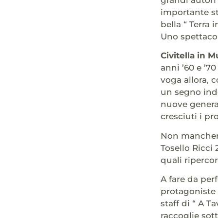
importante st
bella “ Terra
Uno spettacolo
Civitella in 
anni ’60 e ’70
voga allora, 
un segno ind
nuove generaz
cresciuti i pr
Non mancheran
Tosello Ricci 
quali ripercor
A fare da pe
protagoniste 
staff di “ A 
raccoglie sot