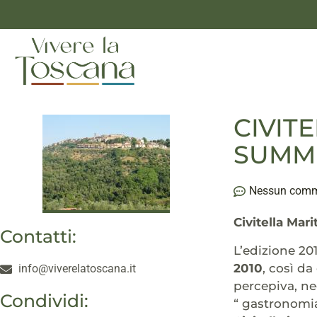
CIVITE
SUMM
Nessun com
Civitella Mari
Contatti:
L’edizione 20
2010
, così da
info@viverelatoscana.it
percepiva, ne
Condividi:
“ gastronomia