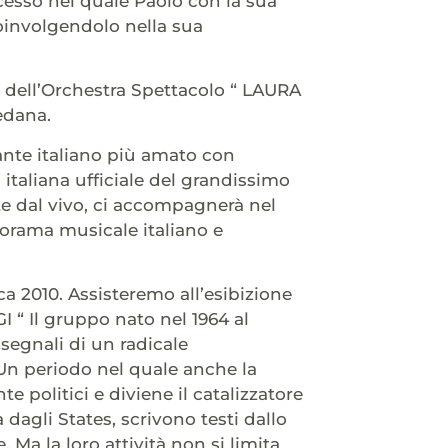
cesso nel quale Paolo con la sua
coinvolgendolo nella sua
o dell’Orchestra Spettacolo “ LAURA
edana.
tante italiano più amato con
italiana ufficiale del grandissimo
e dal vivo, ci accompagnerà nel
orama musicale italiano e
ca 2010. Assisteremo all’esibizione
I “ Il gruppo nato nel 1964 al
segnali di un radicale
Un periodo nel quale anche la
e politici e diviene il catalizzatore
 dagli States, scrivono testi dallo
Ma la loro attività non si limita