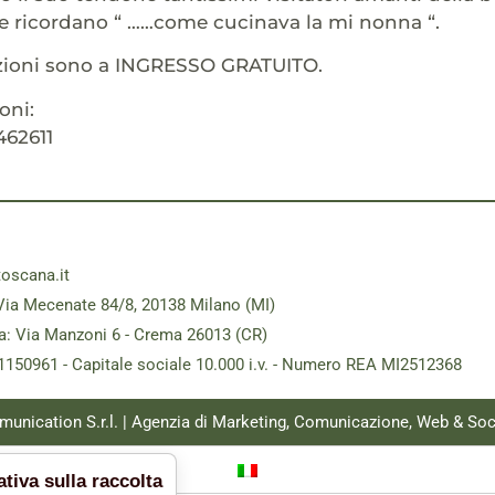
he ricordano “ ……come cucinava la mi nonna “.
zioni sono a INGRESSO GRATUITO.
oni:
462611
toscana.it
Via Mecenate 84/8, 20138 Milano (MI)
a: Via Manzoni 6 - Crema 26013 (CR)
181150961 - Capitale sociale 10.000 i.v. - Numero REA MI2512368
munication S.r.l. | Agenzia di Marketing, Comunicazione, Web & Soc
tiva sulla raccolta