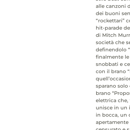
alle canzoni 
dei buoni sen
“rockettari” c
hit-parade de
di Mitch Murr
società che s
definendolo “
finalmente le
snobbati e ce
con il brano 
quell’occasio
sparano solo c
brano “Propos
elettrica che,
unisce in un i
in bocca, un 
apertamente u
censurato e s