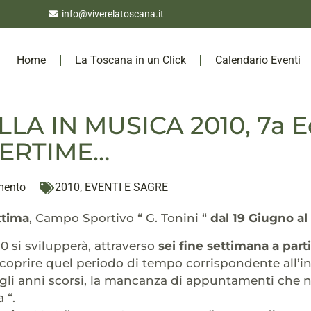
info@viverelatoscana.it
Home
La Toscana in un Click
Calendario Eventi
LLA IN MUSICA 2010, 7a E
ERTIME…
mento
2010
,
EVENTI E SAGRE
ttima
, Campo Sportivo “ G. Tonini “
dal 19 Giugno al
10 si svilupperà, attraverso
sei fine settimana a parti
 coprire quel periodo di tempo corrispondente all’ini
gli anni scorsi, la mancanza di appuntamenti che non
 “.