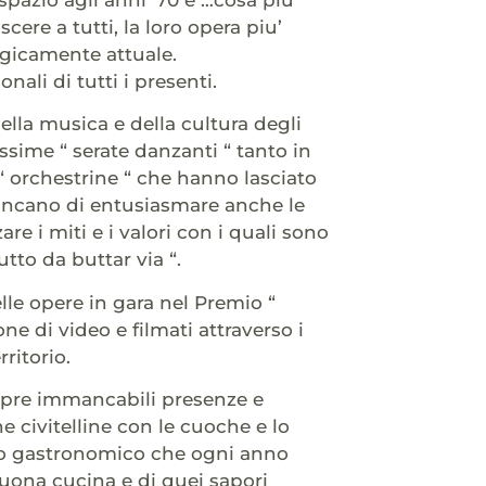
ere a tutti, la loro opera piu’
ragicamente attuale.
nali di tutti i presenti.
lla musica e della cultura degli
issime “ serate danzanti “ tanto in
 “ orchestrine “ che hanno lasciato
ancano di entusiasmare anche le
e i miti e i valori con i quali sono
utto da buttar via “.
le opere in gara nel Premio “
ione di video e filmati attraverso i
ritorio.
mpre immancabili presenze e
 civitelline con le cuoche e lo
mento gastronomico che ogni anno
buona cucina e di quei sapori