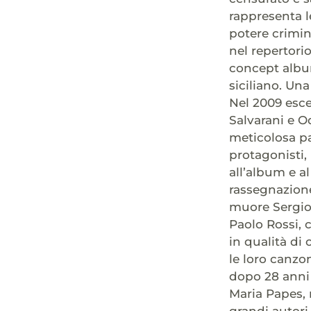
rappresenta l
potere crimin
nel repertorio
concept album 
siciliano. Un
Nel 2009 esce
Salvarani e O
meticolosa pa
protagonisti, 
all’album e a
rassegnazione
muore Sergio 
Paolo Rossi, 
in qualità di 
le loro canzon
dopo 28 anni 
Maria Papes, 
grandi autori 