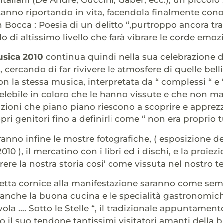
anno riportando in vita, facendola finalmente conosc
 in Bocca : Poesia di un delitto “,purtroppo ancora t
 di altissimo livello che farà vibrare le corde emozio
Musica 2010
continua quindi nella sua celebrazione de
 , cercando di far rivivere le atmosfere di quelle bell
con la stessa musica, interpretata da “ complessi “ e
elebile in coloro che le hanno vissute e che non m
ioni che piano piano riescono a scoprire e apprezzar
opri genitori fino a definirli come “ non era proprio t
no infine le mostre fotografiche, ( esposizione del
2010 ), il mercatino con i libri ed i dischi, e la proiez
rere la nostra storia cosi’ come vissuta nel nostro ter
rfetta cornice alla manifestazione saranno come se
anche la buona cucina e le specialità gastronomiche
Tavola …. Sotto le Stelle “, il tradizionale appunta
to il suo tendone tantissimi visitatori amanti della 