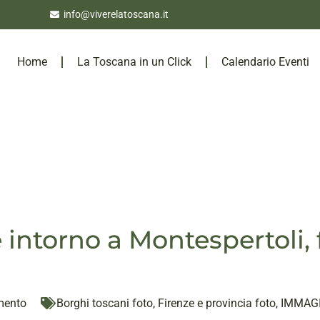
info@viverelatoscana.it
Home
La Toscana in un Click
Calendario Eventi
e intorno a Montespertoli
mento
Borghi toscani foto
,
Firenze e provincia foto
,
IMMAGI