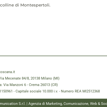
 colline di Montespertoli.
toscana.it
Via Mecenate 84/8, 20138 Milano (MI)
a: Via Manzoni 6 - Crema 26013 (CR)
181150961 - Capitale sociale 10.000 i.v. - Numero REA MI2512368
munication S.r.l. | Agenzia di Marketing, Comunicazione, Web & Soc