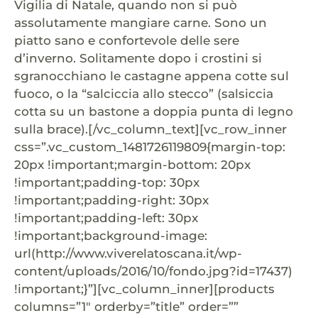
Vigilia di Natale, quando non si può
assolutamente mangiare carne. Sono un
piatto sano e confortevole delle sere
d’inverno. Solitamente dopo i crostini si
sgranocchiano le castagne appena cotte sul
fuoco, o la “salciccia allo stecco” (salsiccia
cotta su un bastone a doppia punta di legno
sulla brace).[/vc_column_text][vc_row_inner
css=”.vc_custom_1481726119809{margin-top:
20px !important;margin-bottom: 20px
!important;padding-top: 30px
!important;padding-right: 30px
!important;padding-left: 30px
!important;background-image:
url(http://www.viverelatoscana.it/wp-
content/uploads/2016/10/fondo.jpg?id=17437)
!important;}”][vc_column_inner][products
columns=”1″ orderby=”title” order=””