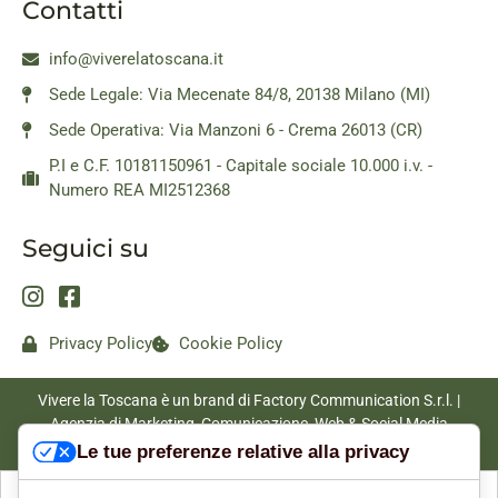
Contatti
info@viverelatoscana.it
Sede Legale: Via Mecenate 84/8, 20138 Milano (MI)
Sede Operativa: Via Manzoni 6 - Crema 26013 (CR)
P.I e C.F. 10181150961 - Capitale sociale 10.000 i.v. -
Numero REA MI2512368
Seguici su
Privacy Policy
Cookie Policy
Vivere la Toscana è un brand di Factory Communication S.r.l. |
Agenzia di Marketing, Comunicazione, Web & Social Media
|
www.factorycommunication.it
Le tue preferenze relative alla privacy