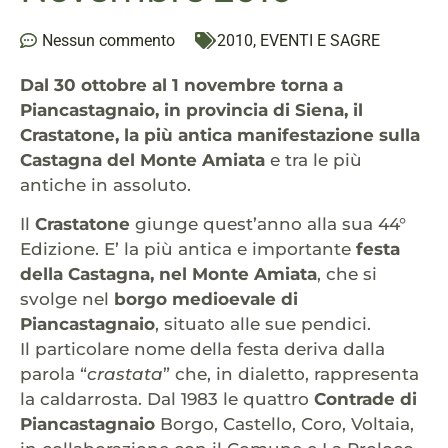
Nessun commento
2010
,
EVENTI E SAGRE
Dal 30 ottobre al 1 novembre torna a
Piancastagnaio, in provincia di Siena, il
Crastatone, la più antica manifestazione sulla
Castagna del Monte Amiata
e tra le più
antiche in assoluto.
Il
Crastatone
giunge quest’anno alla sua 44°
Edizione. E’ la più antica e importante
festa
della Castagna, nel Monte Amiata
, che si
svolge nel
borgo medioevale di
Piancastagnaio
, situato alle sue pendici.
Il particolare nome della festa deriva dalla
parola “
crastata
” che, in dialetto, rappresenta
la caldarrosta. Dal 1983 le quattro
Contrade di
Piancastagnaio
Borgo, Castello, Coro, Voltaia,