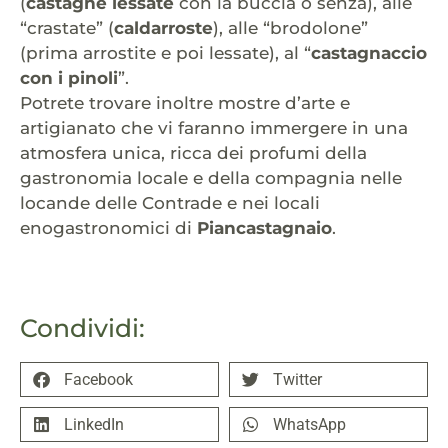
(
castagne lessate
con la buccia o senza), alle
“crastate” (
caldarroste
), alle “brodolone”
(prima arrostite e poi lessate), al “
castagnaccio
con i pinoli
”.
Potrete trovare inoltre mostre d’arte e
artigianato che vi faranno immergere in una
atmosfera unica, ricca dei profumi della
gastronomia locale e della compagnia nelle
locande delle Contrade e nei locali
enogastronomici di
Piancastagnaio
.
Condividi:
Facebook
Twitter
LinkedIn
WhatsApp