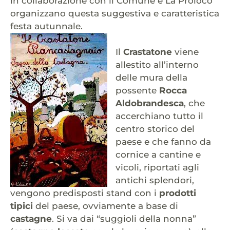
in collaborazione con il Comune e La Proloco
organizzano questa suggestiva e caratteristica
festa autunnale.
Il
Crastatone
viene
allestito all’interno
delle mura della
possente
Rocca
Aldobrandesca
, che
accerchiano tutto il
centro storico del
paese e che fanno da
cornice a cantine e
vicoli, riportati agli
antichi splendori,
vengono predisposti stand con i
prodotti
tipici
del paese, ovviamente a base di
castagne
. Si va dai “suggioli della nonna”