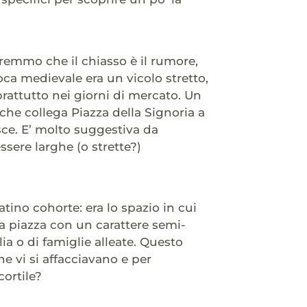
eremmo che il chiasso è il rumore,
ca medievale era un vicolo stretto,
attutto nei giorni di mercato. Un
 che collega Piazza della Signoria a
sce. E’ molto suggestiva da
ssere larghe (o strette?)
atino cohorte: era lo spazio in cui
ola piazza con un carattere semi-
lia o di famiglie alleate. Questo
he vi si affacciavano e per
cortile?