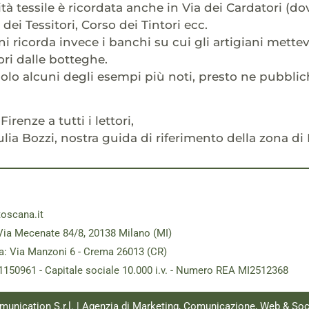
vità tessile è ricordata anche in Via dei Cardatori (do
 dei Tessitori, Corso dei Tintori ecc.
ini ricorda invece i banchi su cui gli artigiani mette
ri dalle botteghe.
olo alcuni degli esempi più noti, presto ne pubblic
Firenze a tutti i lettori,
ulia Bozzi, nostra guida di riferimento della zona di
toscana.it
Via Mecenate 84/8, 20138 Milano (MI)
a: Via Manzoni 6 - Crema 26013 (CR)
181150961 - Capitale sociale 10.000 i.v. - Numero REA MI2512368
munication S.r.l. | Agenzia di Marketing, Comunicazione, Web & Soc