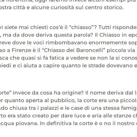
ostra città e alcune curiosità sul centro storico.
i siete mai chiesti cos’è il “chiasso”? Tutti rispond
, ma da dove deriva questa parola? Il Chiasso in epo
 breve dove le voci rimbombavano enormemente sopr
o a Firenze è il “Chiasso dei Baroncelli” piccola via
ca che quasi si fa fatica a vedere se non la si cono
piedi e ci aiuta a capire quanto le strade dovevano e
orte” invece da cosa ha origine? Il nome deriva dal l
 Per quanto aperta al pubblico, la corte era una picc
do chiusa tra i palazzi e le case di una stessa famig
o era stato creato per dare luce e aria alle stanze c
acqua piovana. In definitiva la corte è o no il nostro 