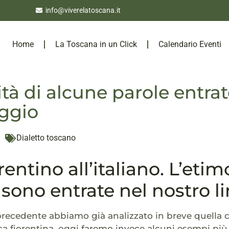
info@viverelatoscana.it
Home
La Toscana in un Click
Calendario Eventi
ità di alcune parole entrat
ggio
Dialetto toscano
rentino all’italiano. L’eti
 sono entrate nel nostro l
 precedente abbiamo già analizzato in breve quella c
 fiorentina, oggi faremo invece alcuni esempi più s