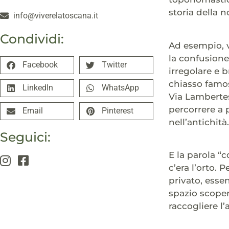
storia della n
info@viverelatoscana.it
Condividi:
Ad esempio, v
la confusione
Facebook
Twitter
irregolare e
chiasso famos
LinkedIn
WhatsApp
Via Lambertes
percorrere a 
Email
Pinterest
nell’antichità.
Seguici:
E la parola “c
c’era l’orto.
privato, essen
spazio scopert
raccogliere l’