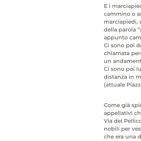
E i marciapied
cammino o and
marciapiedi, 
della parola
appunto camm
Ci sono poi d
chiamata perc
un andamento 
Ci sono poi l
distanza in m
(attuale Piaz
Come già spie
appellativi ch
Via dei Pellic
nobili per ves
che era una d