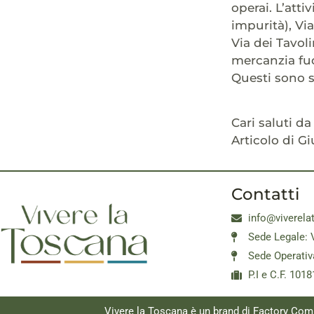
operai. L’atti
impurità), Via
Via dei Tavol
mercanzia fuo
Questi sono s
Cari saluti da 
Articolo di Gi
Contatti
info@viverela
Sede Legale: 
Sede Operativ
P.I e C.F. 10
Vivere la Toscana è un brand di Factory Com