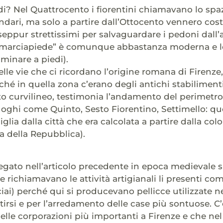
i? Nel Quattrocento i fiorentini chiamavano lo spazio 
ari, ma solo a partire dall’Ottocento vennero cost
seppur strettissimi per salvaguardare i pedoni dall’a
 “marciapiede” è comunque abbastanza moderna e le
inare a piedi).
elle vie che ci ricordano l’origine romana di Firenze
hé in quella zona c’erano degli antichi stabilimenti
curvilineo, testimonia l’andamento del perimetro 
uoghi come Quinto, Sesto Fiorentino, Settimello: que
iglia dalla città che era calcolata a partire dalla c
za della Repubblica).
gato nell’articolo precedente in epoca medievale si
e richiamavano le attività artigianali li presenti co
ciai) perché qui si producevano pellicce utilizzate n
tirsi e per l’arredamento delle case più sontuose. C’
elle corporazioni più importanti a Firenze e che nel