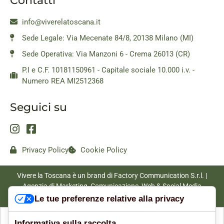
Contatti
info@viverelatoscana.it
Sede Legale: Via Mecenate 84/8, 20138 Milano (MI)
Sede Operativa: Via Manzoni 6 - Crema 26013 (CR)
P.I e C.F. 10181150961 - Capitale sociale 10.000 i.v. -
Numero REA MI2512368
Seguici su
Privacy Policy
Cookie Policy
Vivere la Toscana è un brand di Factory Communication S.r.l. |
Agenzia di Marketing, Comunicazione, Web & Social Media
|
www.factorycommunication.it
Le tue preferenze relative alla privacy
Informativa sulla raccolta