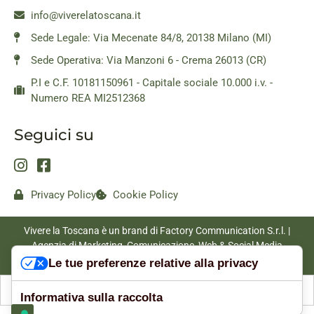
info@viverelatoscana.it
Sede Legale: Via Mecenate 84/8, 20138 Milano (MI)
Sede Operativa: Via Manzoni 6 - Crema 26013 (CR)
P.I e C.F. 10181150961 - Capitale sociale 10.000 i.v. -
Numero REA MI2512368
Seguici su
Privacy Policy
Cookie Policy
Vivere la Toscana è un brand di Factory Communication S.r.l. |
Agenzia di Marketing, Comunicazione, Web & Social Media
|
www.factorycommunication.it
Le tue preferenze relative alla privacy
Informativa sulla raccolta