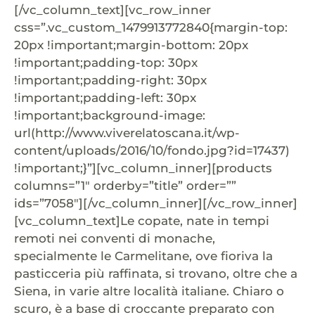
[/vc_column_text][vc_row_inner
css=”.vc_custom_1479913772840{margin-top:
20px !important;margin-bottom: 20px
!important;padding-top: 30px
!important;padding-right: 30px
!important;padding-left: 30px
!important;background-image:
url(http://www.viverelatoscana.it/wp-
content/uploads/2016/10/fondo.jpg?id=17437)
!important;}”][vc_column_inner][products
columns=”1″ orderby=”title” order=””
ids=”7058″][/vc_column_inner][/vc_row_inner]
[vc_column_text]Le copate, nate in tempi
remoti nei conventi di monache,
specialmente le Carmelitane, ove fioriva la
pasticceria più raffinata, si trovano, oltre che a
Siena, in varie altre località italiane. Chiaro o
scuro, è a base di croccante preparato con