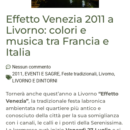
Effetto Venezia 2011 a
Livorno: colori e
musica tra Francia e
Italia
Nessun commento
2011
,
EVENTI E SAGRE
,
Feste tradizionali
,
Livorno
,
LIVORNO E DINTORNI
Tornerà anche quest’anno a Livorno
“Effetto
Venezia”
, la tradizionale festa labronica
ambientata nel quartiere più antico e
conosciuto della città per la sua somiglianza
con i canali, le calli e i ponti della Serenissima.
La kermesse avrà inizio
Venerdì 27 Luglio
e si