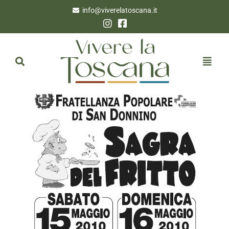
info@viverelatoscana.it