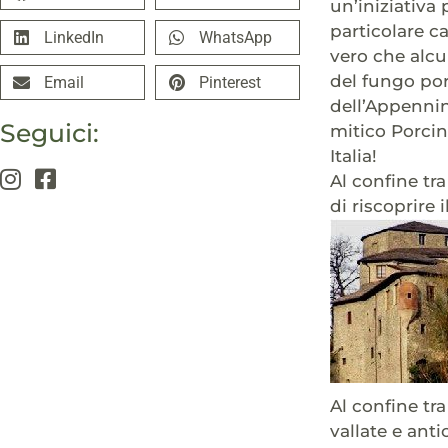
un’iniziativa 
particolare c
LinkedIn
WhatsApp
vero che alcu
del fungo por
Email
Pinterest
dell’Appennino
Seguici:
mitico Porcin
Italia!
Al confine tr
di riscoprire
Al confine tra
vallate e anti