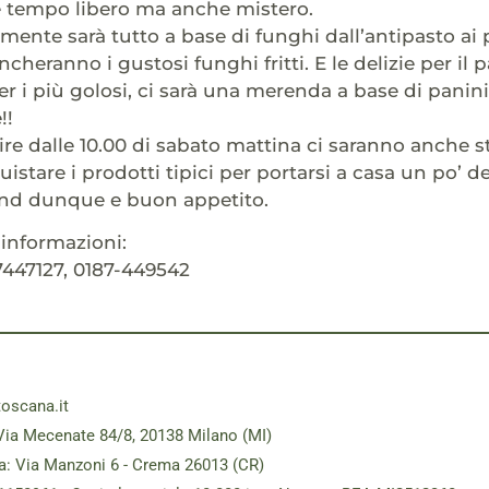
 e tempo libero ma anche mistero.
mente sarà tutto a base di funghi dall’antipasto ai p
eranno i gustosi funghi fritti. E le delizie per il p
er i più golosi, ci sarà una merenda a base di panini
!!
rtire dalle 10.00 di sabato mattina ci saranno anche 
istare i prodotti tipici per portarsi a casa un po’ d
nd dunque e buon appetito.
informazioni:
7447127, 0187-449542
toscana.it
Via Mecenate 84/8, 20138 Milano (MI)
a: Via Manzoni 6 - Crema 26013 (CR)