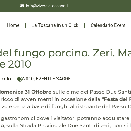
info@viverelatoscana.it
Home
La Toscana in un Click
Calendario Eventi
del fungo porcino. Zeri. Ma
e 2010
mento
2010
,
EVENTI E SAGRE
domenica 31 Ottobre
sulle cime del Passo Due Santi 
icco di avvenimenti in occasione della “
Festa del
o e cena a base di funghi al ristorante del Passo D
 gastronomici dove i visitatori potranno acquistare i 
no
, sulla Strada Provinciale Due Santi di zeri, non si