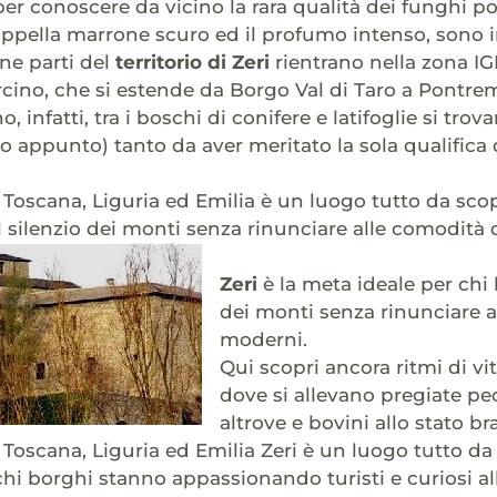
per conoscere da vicino la rara qualità dei funghi por
appella marrone scuro ed il profumo intenso, sono in
ne parti del
territorio di Zeri
rientrano nella zona IG
cino, che si estende da Borgo Val di Taro a Pontrem
, infatti, tra i boschi di conifere e latifoglie si trov
o appunto) tanto da aver meritato la sola qualifica d
a Toscana, Liguria ed Emilia è un luogo tutto da scop
 il silenzio dei monti senza rinunciare alle comodità
Zeri
è la meta ideale per chi h
dei monti senza rinunciare a
moderni.
Qui scopri ancora ritmi di v
dove si allevano pregiate pec
altrove e bovini allo stato br
 Toscana, Liguria ed Emilia Zeri è un luogo tutto da 
chi borghi stanno appassionando turisti e curiosi alla