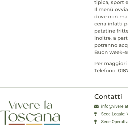
tipica, sport
Il menù ovvia
dove non manch
cena infatti p
patatine fritte
Inoltre, a pa
potranno acqu
Buon week-e
Per maggiori 
Telefono: 018
Contatti
info@viverela
Sede Legale: 
Sede Operativ