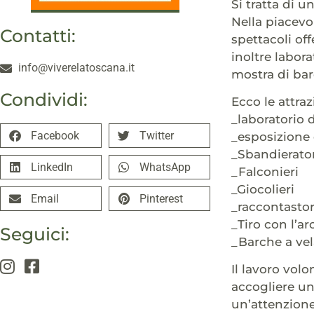
Si tratta di u
Nella piacevo
Contatti:
spettacoli off
inoltre labora
info@viverelatoscana.it
mostra di ba
Condividi:
Ecco le attraz
_laboratorio 
Facebook
Twitter
_esposizione 
_Sbandierator
LinkedIn
WhatsApp
_Falconieri
_Giocolieri
Email
Pinterest
_raccontastor
_Tiro con l’ar
Seguici:
_Barche a ve
Il lavoro vol
accogliere un 
un’attenzione 