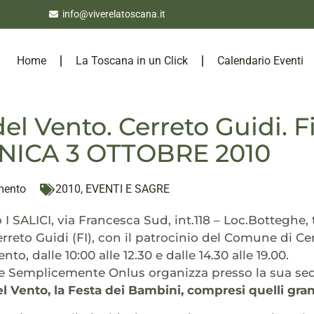
info@viverelatoscana.it
Home
La Toscana in un Click
Calendario Eventi
del Vento. Cerreto Guidi. F
ICA 3 OTTOBRE 2010
mento
2010
,
EVENTI E SAGRE
o I SALICI, via Francesca Sud, int.118 – Loc.Botteghe,
reto Guidi (FI), con il patrocinio del Comune di Cerr
nto, dalle 10:00 alle 12.30 e dalle 14.30 alle 19.00.
e Semplicemente Onlus organizza presso la sua sede 
l Vento, la Festa dei Bambini, compresi quelli gra