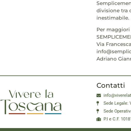
Semplicemente
divisione tra 
inestimabile.
Per maggiori 
SEMPLICEME
Via Francesca
info@sempli
Adriano Giann
Contatti
info@viverela
Sede Legale: 
Sede Operativ
P.I e C.F. 10