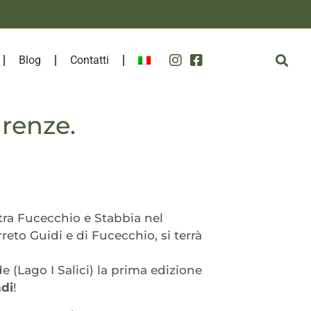
Blog
Contatti
irenze.
 tra Fucecchio e Stabbia nel
eto Guidi e di Fucecchio, si terrà
(Lago I Salici) la prima edizione
ndi
!