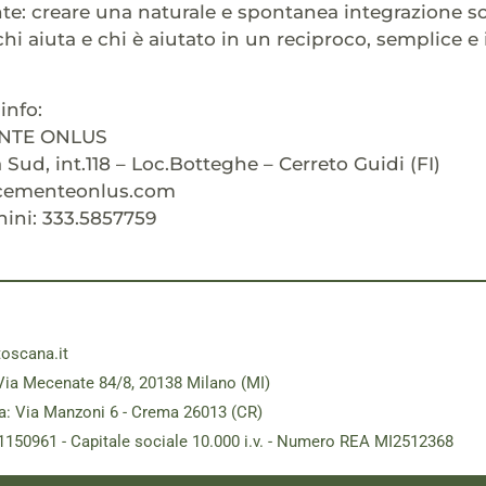
: creare una naturale e spontanea integrazione soc
chi aiuta e chi è aiutato in un reciproco, semplice e 
info:
NTE ONLUS
 Sud, int.118 – Loc.Botteghe – Cerreto Guidi (FI)
cementeonlus.com
ini: 333.5857759
toscana.it
Via Mecenate 84/8, 20138 Milano (MI)
a: Via Manzoni 6 - Crema 26013 (CR)
181150961 - Capitale sociale 10.000 i.v. - Numero REA MI2512368