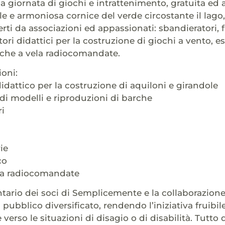
na giornata di giochi e intrattenimento, gratuita ed a
le e armoniosa cornice del verde circostante il lago,
erti da associazioni ed appassionati: sbandieratori, fa
tori didattici per la costruzione di giochi a vento, ese
rche a vela radiocomandate.
ioni:
didattico per la costruzione di aquiloni e girandole
di modelli e riproduzioni di barche
i
ie
co
la radiocomandate
ontario dei soci di Semplicemente e la collaborazion
pubblico diversificato, rendendo l’iniziativa fruibil
verso le situazioni di disagio o di disabilità. Tutto