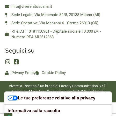
info@viverelatoscana.it
Sede Legale: Via Mecenate 84/8, 20138 Milano (MI)
Sede Operativa: Via Manzoni 6 - Crema 26013 (CR)
P.I e C.F. 10181150961 - Capitale sociale 10.000 i.v. -
Numero REA MI2512368
Seguici su
Privacy Policy
Cookie Policy
Vivere la Toscana è un brand di Factory Communication S.r.l. |
Agenzia di Marketing, Comunicazione, Web & Social Media
|
www.factorycommunication.it
Le tue preferenze relative alla privacy
Informativa sulla raccolta