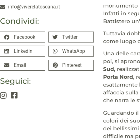
monumento fo
info@viverelatoscana.it
Infatti in se
Condividi:
Battistero un
Tuttavia dobb
Facebook
Twitter
come luogo d
LinkedIn
WhatsApp
Una delle car
poi, si apron
Email
Pinterest
Sud,
realizza
Porta Nord
, 
Seguici:
esattamente la
affaccia sull
che narra le 
Guardando i
colori dei su
dei bellissim
difficile ma p