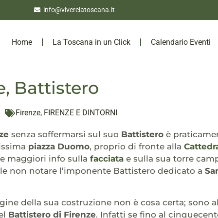
info@viverelatoscana.it
Home
La Toscana in un Click
Calendario Eventi
e, Battistero
Firenze
,
FIRENZE E DINTORNI
ze
senza soffermarsi sul suo
Battistero
è praticamen
lissima
piazza Duomo
, proprio di fronte alla
Cattedr
e maggiori info sulla
facciata
e sulla sua torre ca
le non notare l’imponente Battistero dedicato a
San
rigine della sua costruzione non è cosa certa; sono 
del
Battistero di Firenze
. Infatti se fino al cinquecen