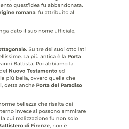
tocento quest’idea fu abbandonata.
rigine romana
, fu attribuito al
ga dato il suo nome ufficiale,
ottagonale
. Su tre dei suoi otto lati
llissime. La più antica è la
Porta
vanni Battista. Poi abbiamo la
 del
Nuovo Testamento
ed
, la più bella, ovvero quella che
ti, detta anche
Porta del Paradiso
norme bellezza che risalta dai
l’interno invece si possono ammirare
 la cui realizzazione fu non solo
Battistero di Firenze
, non è