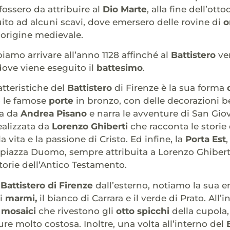
ssero da attribuire al
Dio Marte
, alla fine dell’ot
guito ad alcuni scavi, dove emersero delle rovine di
o
’origine medievale.
iamo arrivare all’anno 1128 affinché al
Battistero
ven
ove viene eseguito il
battesimo
.
atteristiche del
Battistero
di Firenze è la sua forma
o le famose
porte
in bronzo, con delle decorazioni be
ta da
Andrea Pisano
e narra le avventure di San Gio
realizzata da
Lorenzo Ghiberti
che racconta le storie
 vita e la passione di Cristo. Ed infine, la
Porta Est
a piazza Duomo, sempre attribuita a Lorenzo Ghiber
storie dell’Antico Testamento.
l
Battistero di Firenze
dall’esterno, notiamo la sua e
oi
marmi,
il bianco di Carrara e il verde di Prato. Al
i
mosaici
che rivestono gli
otto spicchi
della cupola,
ure molto costosa. Inoltre, una volta all’interno del