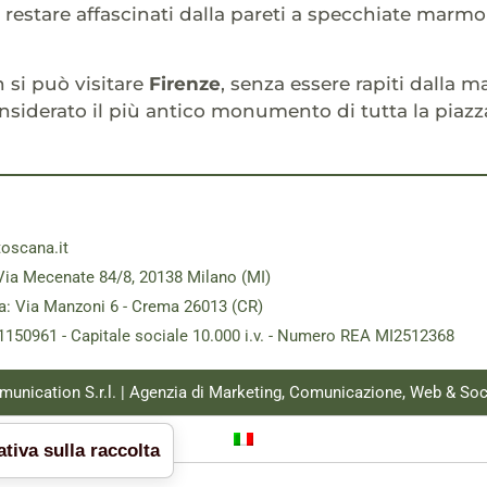
 restare affascinati dalla pareti a specchiate marmo
si può visitare
Firenze
, senza essere rapiti dalla m
onsiderato il più antico monumento di tutta la piazz
toscana.it
Via Mecenate 84/8, 20138 Milano (MI)
a: Via Manzoni 6 - Crema 26013 (CR)
181150961 - Capitale sociale 10.000 i.v. - Numero REA MI2512368
munication S.r.l. | Agenzia di Marketing, Comunicazione, Web & Soc
tiva sulla raccolta