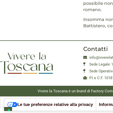
possibile non
romano.
Insomma non 
Battistero, c
Contatti
info@viverela
Sede Legale: 
Sede Operativ
P.I e C.F. 10
Vivere la Toscana è un brand di Factory Com
Le tue preferenze relative alla privacy
Informa