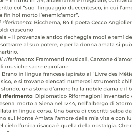
or
– Il ritmo in 7/4, altalenante e irregolare, contrast
scritto col “suo” linguaggio duecentesco, in cui l’
la fin hol morto l’enemic’amor”.
 riferimento
: Biccherna, 84 Il poeta Cecco Angiolie
oldi ciascuno
a – Il provenzale antico riecheggia modi e temi del
sottrarre al suo potere, e per la donna amata si può 
artirio.
 riferimento
: Frammenti musicali, Canzone d’amo
di musiche sacre e profane.
 Brano in lingua francese ispirato al “Livre des Métie
ico, e si trovano elencati numerosi strumenti: chifon
o sfondo, una storia d’amore fra la nobile dama e il 
 riferimento
: Diplomatico Riformagioni Inventario
esena, morto a Siena nel 1244, nell’albergo di Sto
llata in lingua corsa. Una barca di coscritti salpa dal
ino sul Monte Amiata l’amore della mia vita e con lui 
el cielo l’unica risacca è quella della nostalgia. Che 