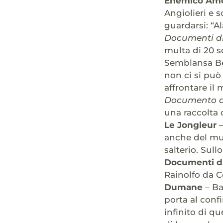
Enemico Am
Angiolieri e 
guardarsi: “A
Documenti di
multa di 20 s
Semblansa Bel
non ci si può 
affrontare il m
Documento di
una raccolta 
Le Jongleur
–
anche del mus
salterio. Sull
Documenti di
Rainolfo da C
Dumane
– Ba
porta al conf
infinito di qu