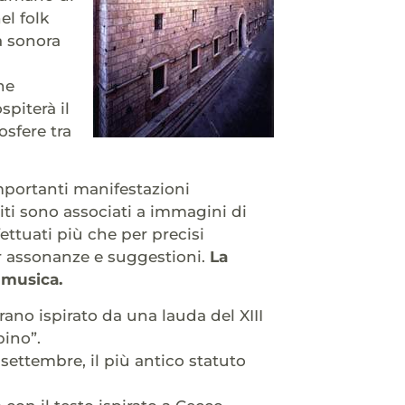
el folk
a sonora
ne
spiterà il
sfere tra
importanti manifestazioni
uiti sono associati a immagini di
ettuati più che per precisi
per assonanze e suggestioni.
La
 musica.
ano ispirato da una lauda del XIII
bino”.
settembre, il più antico statuto