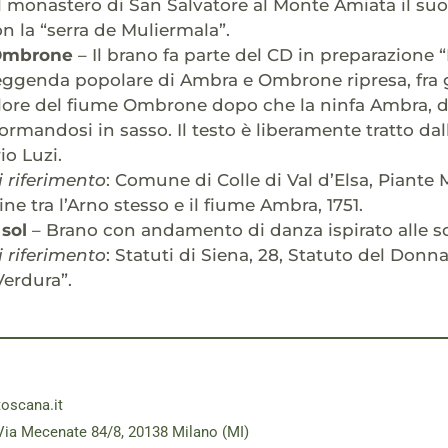
l monastero di San Salvatore al Monte Amiata il su
n la “serra de Muliermala”.
Ombrone
– Il brano fa parte del CD in preparazione 
 leggenda popolare di Ambra e Ombrone ripresa, fra gl
lore del fiume Ombrone dopo che la ninfa Ambra, da 
ormandosi in sasso. Il testo è liberamente tratto dal
io Luzi.
 riferimento
: Comune di Colle di Val d’Elsa, Piante 
ine tra l’Arno stesso e il fiume Ambra, 1751.
sol
– Brano con andamento di danza ispirato alle so
 riferimento
: Statuti di Siena, 28, Statuto del Donn
Verdura”.
toscana.it
Via Mecenate 84/8, 20138 Milano (MI)