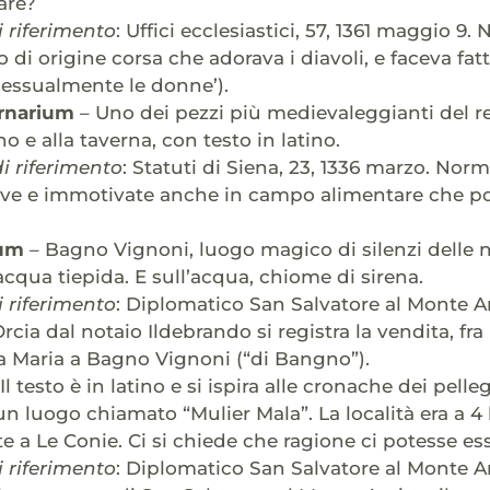
are?
 riferimento
: Uffici ecclesiastici, 57, 1361 maggio 9
 di origine corsa che adorava i diavoli, e faceva f
sessualmente le donne’).
rnarium
– Uno dei pezzi più medievaleggianti del re
no e alla taverna, con testo in latino.
 riferimento
: Statuti di Siena, 23, 1336 marzo. Nor
ive e immotivate anche in campo alimentare che po
ium
– Bagno Vignoni, luogo magico di silenzi delle no
acqua tiepida. E sull’acqua, chiome di sirena.
 riferimento
: Diplomatico San Salvatore al Monte A
rcia dal notaio Ildebrando si registra la vendita, fra l’
a Maria a Bagno Vignoni (“di Bangno”).
Il testo è in latino e si ispira alle cronache dei pelle
 un luogo chiamato “Mulier Mala”. La località era a 
 a Le Conie. Ci si chiede che ragione ci potesse e
 riferimento
: Diplomatico San Salvatore al Monte A