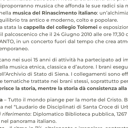
riproporranno musica che affonda le sue radici sia n
nella
musica del Rinascimento italiano
: un’alchimi
quilibrio tra antico e moderno, colto e popolare.
a stata la
cappella del collegio Tolomei
e esposizio
è il palcoscenico che il 24 Giugno 2010 alle ore 17,30 o
NTO, in un concerto fuori dal tempo che crea atmo
temporaneo.
cano nei suoi 15 anni di attività ha partecipato ad 
ella musica etnica, classica e d’autore. l brani eseg
l’Archivio di Stato di Siena. I collegamenti sono eff
lle tematiche trattate nei brani stessi, soprattutto 
isce la storia, mentre la storia dà consistenza alla
ra
– Tutto il mondo piange per la morte del Cristo. Br
a nel “Laudario de Disciplinati di Santa Croce di Ur
 riferimento
: Diplomatico Biblioteca pubblica, 1267 
 nel panorama italiano.