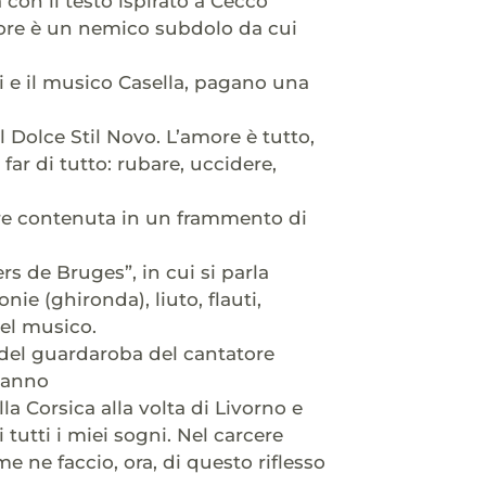
a con il testo ispirato a Cecco
amore è un nemico subdolo da cui
ri e il musico Casella, pagano una
 Dolce Stil Novo. L’amore è tutto,
far di tutto: rubare, uccidere,
re contenuta in un frammento di
rs de Bruges”, in cui si parla
ie (ghironda), liuto, flauti,
bel musico.
 del guardaroba del cantatore
rmanno
la Corsica alla volta di Livorno e
tutti i miei sogni. Nel carcere
me ne faccio, ora, di questo riflesso