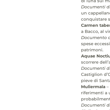
di luna sul m
Documenti di
un cappellano
conquistare 
Carmen tabe
a Bacco, al vi
Documento di
spese eccess
patrimoni.
Aquae Noct
scorrere dell’
Documenti di
Castiglion d’O
pieve di Sant
Muliermala
– 
riferimenti a
probabilmente
Documenti di