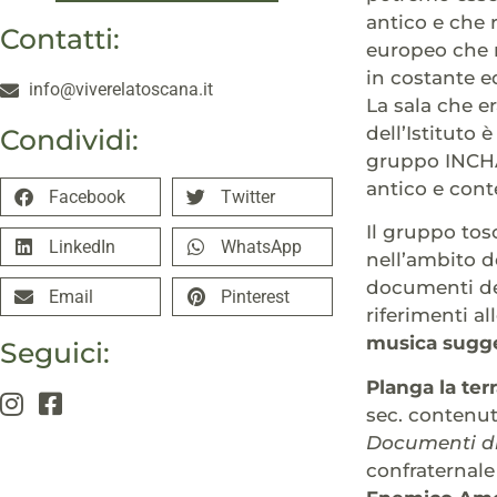
antico e che 
Contatti:
europeo che 
in costante e
info@viverelatoscana.it
La sala che er
dell’Istituto 
Condividi:
gruppo INCHA
antico e con
Facebook
Twitter
Il gruppo tos
LinkedIn
WhatsApp
nell’ambito d
documenti del
Email
Pinterest
riferimenti a
musica sugger
Seguici:
Planga la ter
sec. contenut
Documenti di
confraternale