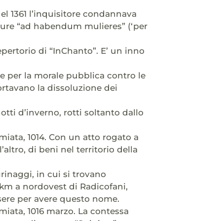
. Nel 1361 l’inquisitore condannava
atture “ad habendum mulieres” (‘per
pertorio di “InChanto”. E’ un inno
me per la morale pubblica contro le
rtavano la dissoluzione dei
tti d’inverno, rotti soltanto dallo
miata, 1014. Con un atto rogato a
altro, di beni nel territorio della
grinaggi, in cui si trovano
4 km a nordovest di Radicofani,
ssere per avere questo nome.
miata, 1016 marzo. La contessa