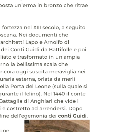
 posta un’erma in bronzo che ritrae
 fortezza nel XIII secolo, a seguito
Toscana. Nei documenti che
 architetti Lapo e Arnolfo di
ei Conti Guidi da Battifolle e poi
pliato e trasformato in un’ampia
erno la bellissima scala che
 ancora oggi suscita meraviglia nei
uraria esterna, orlata da merli
ella Porta del Leone (sulla quale si
ante il felino). Nel 1440 il conte
 Battaglia di Anghiari che vide i
pi e costretto ad arrendersi. Dopo
 fine dell’egemonia dei
conti Guidi
.
ione