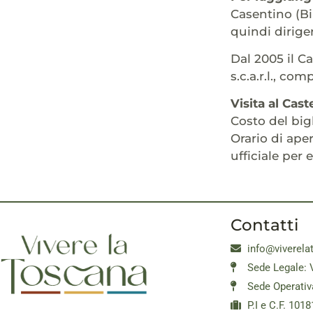
Casentino (Bi
quindi dirige
Dal 2005 il C
s.c.a.r.l., co
Visita al Cast
Costo del bigl
Orario di aper
ufficiale per
Contatti
info@viverela
Sede Legale: 
Sede Operativ
P.I e C.F. 10