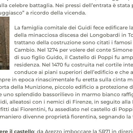
la celebre battaglia. Nei pressi dell’entrata è stata
fuggiasco” a ricordo della vicenda.
La famiglia comitale dei Guidi fece edificare la
della minacciosa discesa dei Longobardi in 
trattano della costruzione sono citati i famosi
Cambio. Nel 1274 per volere del conte Simone d
di suo figlio Guido, il Castello di Poppi fu am
residenza. Nel 1470 fu costruita nel cortile int
conduce ai piani superiori dell’edificio e che
empre in epoca rinascimentale fu eretta sulla cinta m
porta della Munizione, piccolo edificio a protezione d
uno splendido bassorilievo in marmo bianco raffigur
i, alleatosi con i nemici di Firenze, in seguito alla
itti dai Fiorentini, fu assediato nel castello di Pop
l maniero divenne proprietà fiorentina, segnando la
re il castello
: da Arezzo imboccare la SR71 in direz