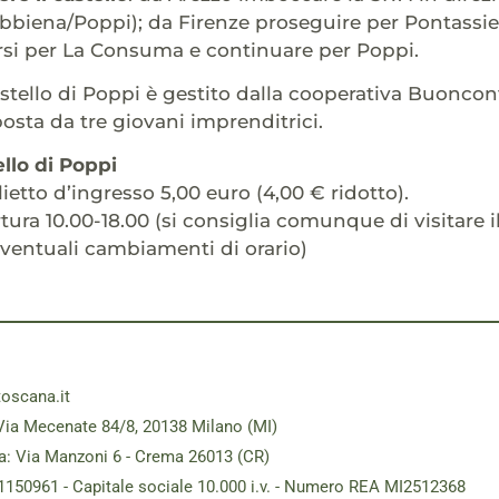
bbiena/Poppi); da Firenze proseguire per Pontassie
rsi per La Consuma e continuare per Poppi.
astello di Poppi è gestito dalla cooperativa Buoncon
mposta da tre giovani imprenditrici.
ello di Poppi
ietto d’ingresso 5,00 euro (4,00 € ridotto).
tura 10.00-18.00 (si consiglia comunque di visitare il
 eventuali cambiamenti di orario)
toscana.it
Via Mecenate 84/8, 20138 Milano (MI)
a: Via Manzoni 6 - Crema 26013 (CR)
181150961 - Capitale sociale 10.000 i.v. - Numero REA MI2512368