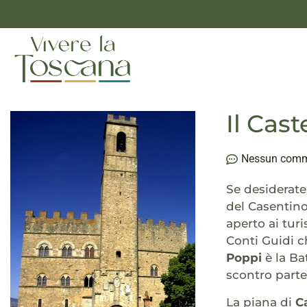
Il Cas
Nessun com
Se desiderate 
del Casentino
aperto ai turi
Conti Guidi c
Poppi
è la Ba
scontro parte
La piana di
C