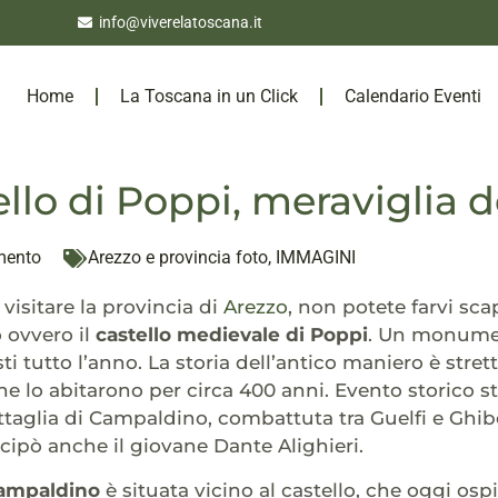
info@viverelatoscana.it
Home
La Toscana in un Click
Calendario Eventi
tello di Poppi, meraviglia 
mento
Arezzo e provincia foto
,
IMMAGINI
visitare la provincia di
Arezzo
, non potete farvi s
 ovvero il
castello medievale di Poppi
. Un monumen
sti tutto l’anno. La storia dell’antico maniero è str
he lo abitarono per circa 400 anni. Evento storico 
ttaglia di Campaldino, combattuta tra Guelfi e Ghibell
cipò anche il giovane Dante Alighieri.
ampaldino
è situata vicino al castello, che oggi os