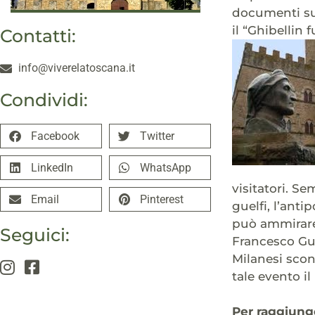
documenti sul
il “Ghibellin 
Contatti:
info@viverelatoscana.it
Condividi:
Facebook
Twitter
LinkedIn
WhatsApp
visitatori. S
Email
Pinterest
guelfi, l’anti
può ammirare 
Seguici:
Francesco Guid
Milanesi sconf
tale evento i
Per raggiunge