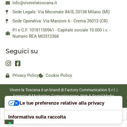
info@viverelatoscana.it
Sede Legale: Via Mecenate 84/8, 20138 Milano (MI)
Sede Operativa: Via Manzoni 6 - Crema 26013 (CR)
P.I e C.F. 10181150961 - Capitale sociale 10.000 i.v. -
Numero REA MI2512368
Seguici su
Privacy Policy
Cookie Policy
Vivere la Toscana è un brand di Factory Communication S.r.l. |
Agenzia di Marketing, Comunicazione, Web & Social Media
|
www.factorycommunication.it
Le tue preferenze relative alla privacy
Informativa sulla raccolta