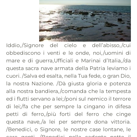
Iddio,/Signore del cielo e dell’abisso,/cui
obbediscono i venti e le onde, noi,/uomini di
mare e di guerra,Ufficiali e Marinai d’Italia,/da
questa sacra nave armata della Patria leviamo i
cuori. /Salva ed esalta, nella Tua fede, o gran Dio,
la nostra Nazione. /Dà giusta gloria e potenza
alla nostra bandiera,/comanda che la tempesta
ed i flutti servano a lei;/poni sul nemico il terrore
di lei;/fa che per sempre la cingano in difesa
petti di ferro,/più forti del ferro che cinge
questa nave,/a lei per sempre dona vittoria.
/Benedici, o Signore, le nostre case lontane, le
care genti. /Benedici nella cadente notte il