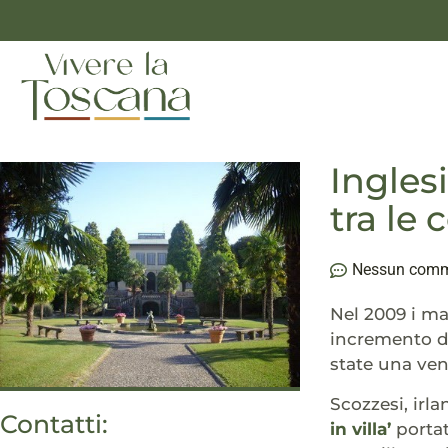
Ingles
tra le 
Nessun com
Nel 2009 i ma
incremento di
state una ven
Scozzesi, irla
Contatti:
in villa’
portat