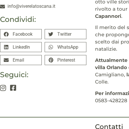
otto ville st
info@viverelatoscana.it
rivolto a tour
Capannori
.
Condividi:
Il merito del
Facebook
Twitter
che propongon
scelto dai pr
LinkedIn
WhatsApp
natalizie.
Email
Pinterest
Attualmente s
villa Orlando
Seguici:
Camigliano,
l
Colle.
Per informazi
0583-428228 i
Contatti