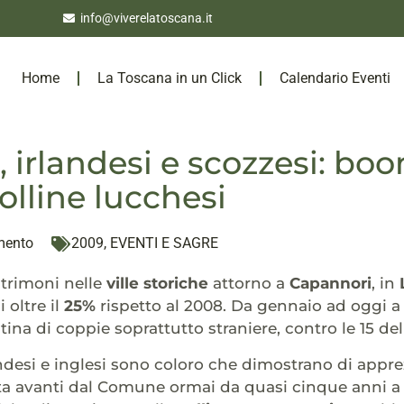
info@viverelatoscana.it
Home
La Toscana in un Click
Calendario Eventi
i, irlandesi e scozzesi: b
colline lucchesi
mento
2009
,
EVENTI E SAGRE
trimoni nelle
ville storiche
attorno a
Capannori
, in
 oltre il
25%
rispetto al 2008. Da gennaio ad oggi 
tina di coppie soprattutto straniere, contro le 15 de
ndesi e inglesi sono coloro che dimostrano di apprezz
a avanti dal Comune ormai da quasi cinque anni a q