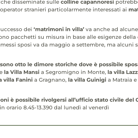
oriche disseminate sulle
colline capannoresi
potrebbe
 operator stranieri particolarmente interessati ai
mat
 successo dei
‘matrimoni in villa’
va anche ad alcune
o pacchetti su misura in base alle esigenze della
omessi sposi va da maggio a settembre, ma alcuni s
ono otto le dimore storiche dove è possibile sposa
e
la Villa Mansi
a Segromigno in Monte,
la villa Laz
a villa Fanini
a Gragnano,
la villa Guinigi
a Matraia 
oni è possibile rivolgersi all’ufficio stato civile 
n orario 8.45-13.390 dal lunedì al venerdì