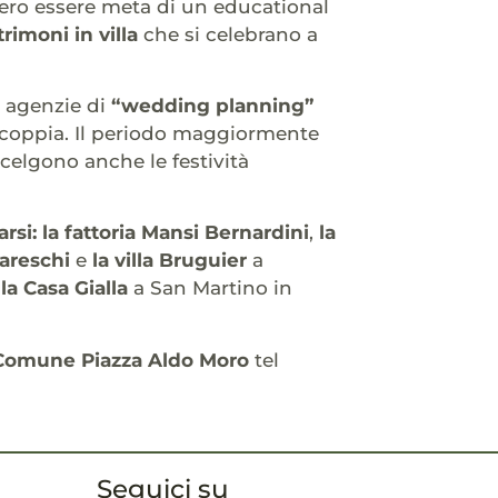
ro essere meta di un educational
rimoni in villa
che si celebrano a
 agenzie di
“wedding planning”
 coppia. Il periodo maggiormente
celgono anche le festività
rsi:
la fattoria Mansi Bernardini
,
la
zareschi
e
la villa Bruguier
a
e
la Casa Gialla
a San Martino in
del Comune Piazza Aldo Moro
tel
Seguici su