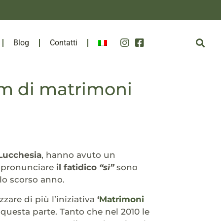
Blog
Contatti
oom di matrimoni
Lucchesia
, hanno avuto un
a pronunciare
il fatidico
“sì”
sono
llo scorso anno.
are di più l’iniziativa
‘
Matrimoni
uesta parte. Tanto che nel 2010 le