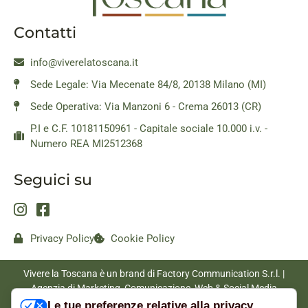
Contatti
info@viverelatoscana.it
Sede Legale: Via Mecenate 84/8, 20138 Milano (MI)
Sede Operativa: Via Manzoni 6 - Crema 26013 (CR)
P.I e C.F. 10181150961 - Capitale sociale 10.000 i.v. -
Numero REA MI2512368
Seguici su
Privacy Policy
Cookie Policy
Vivere la Toscana è un brand di Factory Communication S.r.l. |
Agenzia di Marketing, Comunicazione, Web & Social Media
|
www.factorycommunication.it
Le tue preferenze relative alla privacy