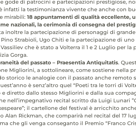
he gode di patrocini e partecipazioni prestigiose, 
 è infatti la testimonianza vivente che anche con bu
e mirabili:
18 appuntamenti di qualità eccellente, u
prime nazionali, la cerimonia di consegna del prest
nta inoltre la partecipazione di personaggi di grande
 Pino Strabioli, Ugo Chiti e la partecipazione di uno d
Vassiliev che è stato a Volterra il 1 e 2 Luglio per l
izia Gorga.
neità del passato – Praesentia Antiquitatis
. Quest
one Migliorini, a sottolineare, come sostiene nella 
o storico le analogie con il passato anche remoto 
uest’anno è senz’altro quel “Poeti tra le torri di Vo
to e diretto dallo stesso Migliorini e dalla sua comp
 nell’impegnativo recital scritto da Luigi Lunari ”Cat
espeare”; il cartellone del festival è arricchito anch
 Alan Rickman, che comparirà nel recital del 17 lugli
prima che gli venga conseganto il Premio “Franco Cris