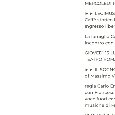
MERCOLEDÌ 1
►► LEGIMUS
Caffè storico 
Ingresso libe
La famiglia C
Incontro con 
GIOVEDì 15 L
TEATRO ROMA
►► IL SOGNO
di Massimo V
regia Carlo Em
con Francesc
voce fuori ca
musiche di Fr