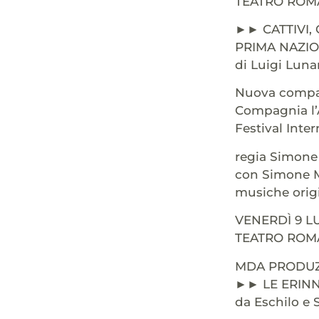
TEATRO ROMA
►► CATTIVI,
PRIMA NAZI
di Luigi Luna
Nuova compag
Compagnia l’
Festival Inte
regia Simone 
con Simone Mi
musiche origi
VENERDÌ 9 L
TEATRO ROMA
MDA PRODUZ
►► LE ERINN
da Eschilo e 