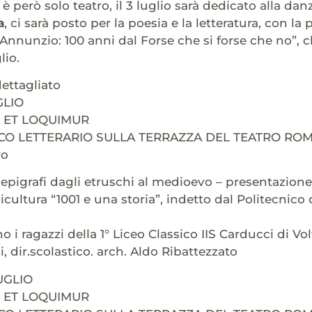
n è però solo teatro, il 3 luglio sarà dedicato alla d
a
, ci sarà posto per la poesia e la letteratura, con la
nnunzio: 100 anni dal Forse che si forse che no”, che
lio.
ttagliato
GLIO
 ET LOQUIMUR
CO LETTERARIO SULLA TERRAZZA DEL TEATRO ROMA
ro
e epigrafi dagli etruschi al medioevo – presentazion
icultura “1001 e una storia”, indetto dal Politecnico
 i ragazzi della 1° Liceo Classico IIS Carducci di Volte
, dir.scolastico. arch. Aldo Ribattezzato
UGLIO
 ET LOQUIMUR