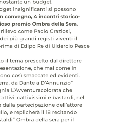
nonostante un budget
dget insignificanti si possono
n convegno, 4 incontri storico-
igioso premio Ombra della Sera.
 rilievo come Paolo Graziosi,
ei più grandi registi viventi il
a prima di Edipo Re di Uldercio Pesce
o il tema prescelto dal direttore
presentazione, che mai come in
sono così smaccate ed evidenti.
lterra, da Dante a D’Annunzio”
agnia L’Avventuracolorata che
tivi, cattivissimi e bastardi, nel
e dalla partecipazione dell’attore
o, e replicherà il 18 recitando
taldi” Ombra della sera per il