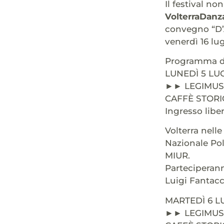
Il festival no
VolterraDanz
convegno “D’A
venerdì 16 lug
Programma de
LUNEDÌ 5 LU
►► LEGIMUS
CAFFÈ STORI
Ingresso libe
Volterra nell
Nazionale Pol
MIUR.
Parteciperanno
Luigi Fantacci
MARTEDÌ 6 L
►► LEGIMUS