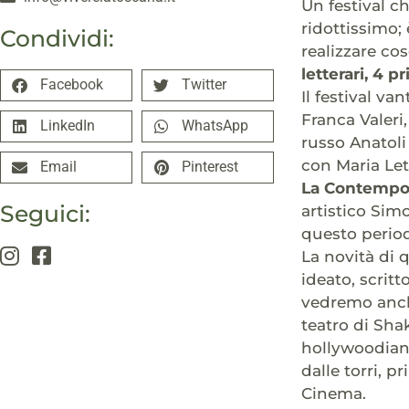
Un festival c
ridottissimo;
Condividi:
realizzare cos
letterari, 4 
Facebook
Twitter
Il festival va
Franca Valeri,
LinkedIn
WhatsApp
russo Anatoli 
con Maria Let
Email
Pinterest
La Contempora
Seguici:
artistico Sim
questo period
La novità di q
ideato, scrit
vedremo anche
teatro di Shak
hollywoodiano
dalle torri, 
Cinema.