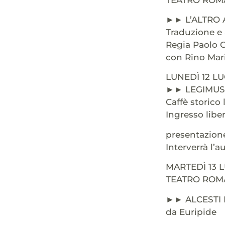
►► L’ALTRO 
Traduzione e
Regia Paolo Gr
con Rino Mari
LUNEDÌ 12 L
►► LEGIMUS
Caffè storico 
Ingresso libe
presentazione
Interverrà l’a
MARTEDÌ 13 
TEATRO ROMA
►► ALCESTI
da Euripide