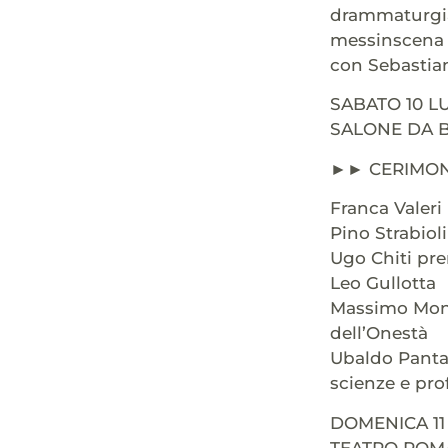
drammaturgia 
messinscena e
con Sebastian
SABATO 10 L
SALONE DA BA
►► CERIMON
Franca Valer
Pino Strabioli
Ugo Chiti pre
Leo Gullotta
Massimo Monac
dell’Onestà
Ubaldo Pantan
scienze e pro
DOMENICA 11
TEATRO ROMA