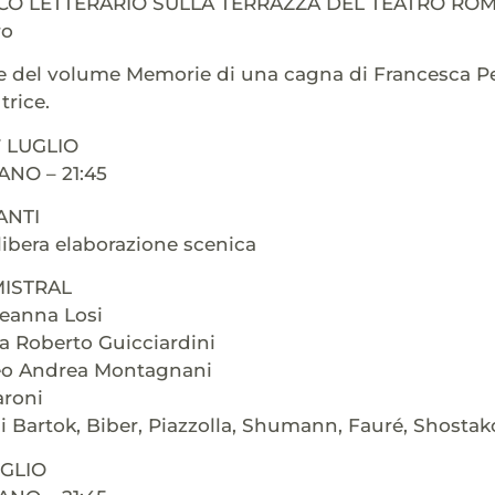
CO LETTERARIO SULLA TERRAZZA DEL TEATRO ROMA
ro
 del volume Memorie di una cagna di Francesca Petr
trice.
 LUGLIO
NO – 21:45
ANTI
 libera elaborazione scenica
MISTRAL
Deanna Losi
 Roberto Guicciardini
eo Andrea Montagnani
aroni
 Bartok, Biber, Piazzolla, Shumann, Fauré, Shostakov
UGLIO