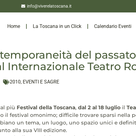
info@viverelatoscana.it
Home
La Toscana in un Click
Calendario Eventi
temporaneità del passato: 
al Internazionale Teatro 
2010
,
EVENTI E SAGRE
val più
Festival della Toscana
,
dal 2 al 18 luglio
il
Tea
o il festival omonimo; difficile trovare sparsi nella 
biano un tema, un luogo, uno spazio unici e defin
unto alla sua VIII edizione.