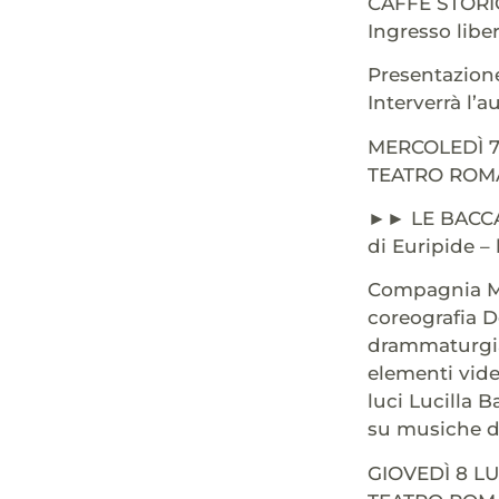
CAFFÈ STORI
Ingresso libe
Presentazione
Interverrà l’au
MERCOLEDÌ 7
TEATRO ROMA
►► LE BACC
di Euripide –
Compagnia 
coreografia 
drammaturgia
elementi vid
luci Lucilla B
su musiche di
GIOVEDÌ 8 L