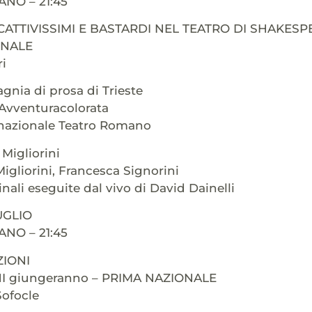
NO – 21:45
 CATTIVISSIMI E BASTARDI NEL TEATRO DI SHAKES
ONALE
ri
nia di prosa di Trieste
Avventuracolorata
rnazionale Teatro Romano
Migliorini
gliorini, Francesca Signorini
nali eseguite dal vivo di David Dainelli
UGLIO
NO – 21:45
IONI
I giungeranno – PRIMA NAZIONALE
Sofocle