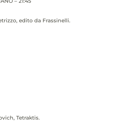
NO – 21:45
izzo, edito da Frassinelli.
ich, Tetraktis.