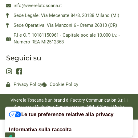
info@viverelatoscana.it
Sede Legale: Via Mecenate 84/8, 20138 Milano (MI)
Sede Operativa: Via Manzoni 6 - Crema 26013 (CR)
P.I e C.F. 10181150961 - Capitale sociale 10.000 i.v. -
Numero REA MI2512368
Seguici su
Privacy Policy
Cookie Policy
Vivere la Toscana è un brand di Factory Communication S.r.l. |
Agenzia di Marketing, Comunicazione, Web & Social Media
|
www.factorycommunication.it
Le tue preferenze relative alla privacy
Informativa sulla raccolta