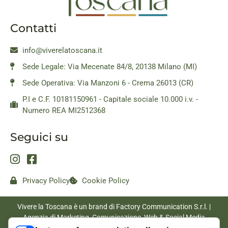
Contatti
info@viverelatoscana.it
Sede Legale: Via Mecenate 84/8, 20138 Milano (MI)
Sede Operativa: Via Manzoni 6 - Crema 26013 (CR)
P.I e C.F. 10181150961 - Capitale sociale 10.000 i.v. -
Numero REA MI2512368
Seguici su
Privacy Policy
Cookie Policy
Vivere la Toscana è un brand di Factory Communication S.r.l. |
Agenzia di Marketing, Comunicazione, Web & Social Media
|
www.factorycommunication.it