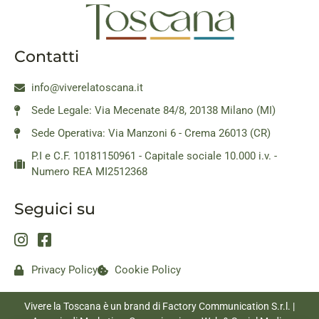
Contatti
info@viverelatoscana.it
Sede Legale: Via Mecenate 84/8, 20138 Milano (MI)
Sede Operativa: Via Manzoni 6 - Crema 26013 (CR)
P.I e C.F. 10181150961 - Capitale sociale 10.000 i.v. -
Numero REA MI2512368
Seguici su
Privacy Policy
Cookie Policy
Vivere la Toscana è un brand di Factory Communication S.r.l. |