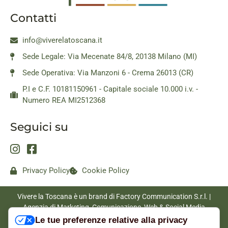
Contatti
info@viverelatoscana.it
Sede Legale: Via Mecenate 84/8, 20138 Milano (MI)
Sede Operativa: Via Manzoni 6 - Crema 26013 (CR)
P.I e C.F. 10181150961 - Capitale sociale 10.000 i.v. -
Numero REA MI2512368
Seguici su
Privacy Policy
Cookie Policy
Vivere la Toscana è un brand di Factory Communication S.r.l. |
Agenzia di Marketing, Comunicazione, Web & Social Media
|
www.factorycommunication.it
Le tue preferenze relative alla privacy