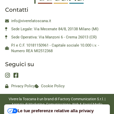
Contatti
info@viverelatoscana.it
Sede Legale: Via Mecenate 84/8, 20138 Milano (MI)
Sede Operativa: Via Manzoni 6 - Crema 26013 (CR)
P.I e C.F. 10181150961 - Capitale sociale 10.000 i.v. -
Numero REA MI2512368
Seguici su
Privacy Policy
Cookie Policy
Vivere la Toscana è un brand di Factory Communication S.r.l. |
Agenzia di Marketing, Comunicazione, Web & Social Media
|
www.factorycommunication.it
Le tue preferenze relative alla privacy