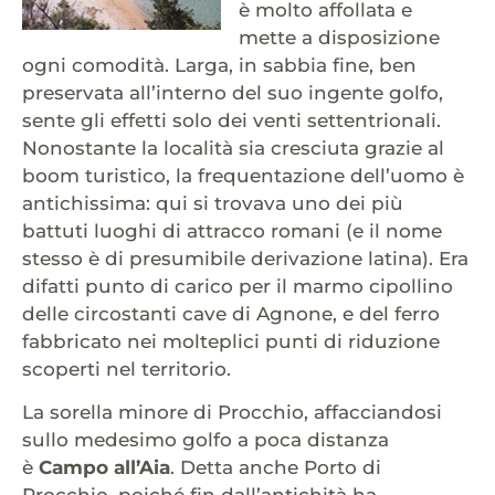
è molto affollata e
mette a disposizione
ogni comodità. Larga, in sabbia fine, ben
preservata all’interno del suo ingente golfo,
sente gli effetti solo dei venti settentrionali.
Nonostante la località sia cresciuta grazie al
boom turistico, la frequentazione dell’uomo è
antichissima: qui si trovava uno dei più
battuti luoghi di attracco romani (e il nome
stesso è di presumibile derivazione latina). Era
difatti punto di carico per il marmo cipollino
delle circostanti cave di Agnone, e del ferro
fabbricato nei molteplici punti di riduzione
scoperti nel territorio.
La sorella minore di Procchio, affacciandosi
sullo medesimo golfo a poca distanza
è
Campo all’Aia
. Detta anche Porto di
Procchio, poiché fin dall’antichità ha