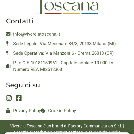
Contatti
info@viverelatoscana.it
Sede Legale: Via Mecenate 84/8, 20138 Milano (MI)
Sede Operativa: Via Manzoni 6 - Crema 26013 (CR)
P.I e C.F. 10181150961 - Capitale sociale 10.000 i.v. -
Numero REA MI2512368
Seguici su
Privacy Policy
Cookie Policy
Vivere la Toscana è un brand di Factory Communication S.r.l. |
Agenzia di Marketing, Comunicazione, Web & Social Media