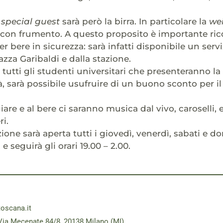
e
special guest
sarà però la birra. In particolare la
we
 con frumento. A questo proposito è importante ric
r bere in sicurezza: sarà infatti disponibile un serv
azza Garibaldi e dalla stazione.
r tutti gli studenti universitari che presenteranno la
à, sarà possibile usufruire di un buono sconto per il
iare e al bere ci saranno musica dal vivo, caroselli
ri.
one sarà aperta tutti i giovedì, venerdì, sabati e do
 seguirà gli orari 19.00 – 2.00.
toscana.it
Via Mecenate 84/8, 20138 Milano (MI)