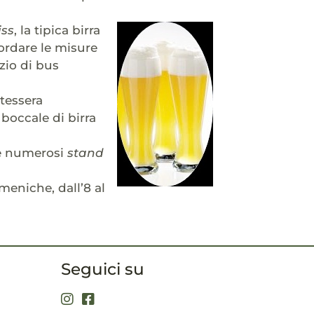
iss
, la tipica birra
ordare le misure
izio di bus
 tessera
 boccale di birra
, e numerosi
stand
meniche, dall’8 al
Seguici su