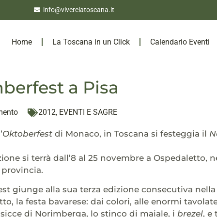
info@viverelatoscana.it
Home
La Toscana in un Click
Calendario Eventi
erfest a Pisa
mento
2012
,
EVENTI E SAGRE
’
Oktoberfest
di Monaco, in Toscana si festeggia il
N
ione si terrà dall’8 al 25 novembre a Ospedaletto, 
provincia.
st giunge alla sua terza edizione consecutiva nella 
tto, la festa bavarese: dai colori, alle enormi tavolate,
lsicce di Norimberga, lo stinco di maiale, i
brezel
, e