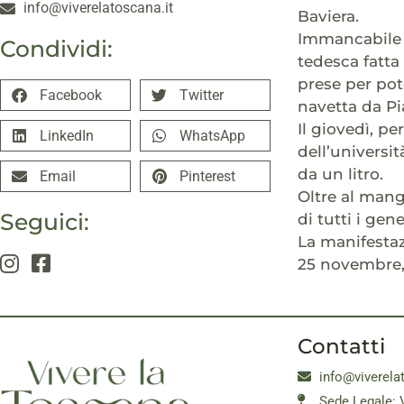
info@viverelatoscana.it
Baviera.
Immancabil
Condividi:
tedesca fatta
prese per pote
Facebook
Twitter
navetta da Pi
Il giovedì, pe
LinkedIn
WhatsApp
dell’universit
da un litro.
Email
Pinterest
Oltre al mang
Seguici:
di tutti i gene
La manifestazi
25 novembre, e
Contatti
info@viverela
Sede Legale: 