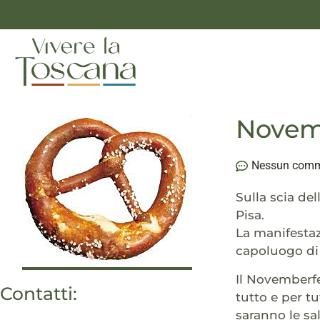
Novemb
Nessun com
Sulla scia dell
Pisa.
La manifestaz
capoluogo di 
Il Novemberfe
Contatti:
tutto e per tu
saranno le sa