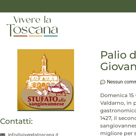
Palio 
Giovan
Nessun com
Domenica 15 G
Valdarno, in p
gastronomico 
1427, il secon
Contatti:
sangiovannese.
migliore per s
info@viverelatoscana.it