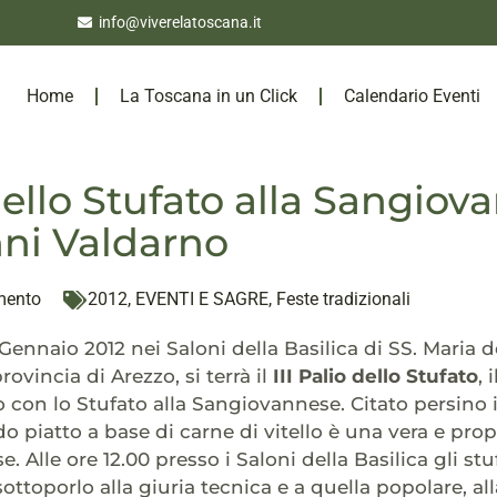
info@viverelatoscana.it
Home
La Toscana in un Click
Calendario Eventi
dello Stufato alla Sangiov
ni Valdarno
mento
2012
,
EVENTI E SAGRE
,
Feste tradizionali
ennaio 2012 nei Saloni della Basilica di SS. Maria d
rovincia di Arezzo, si terrà il
III Palio dello Stufato
,
con lo Stufato alla Sangiovannese. Citato persino
do piatto a base di carne di vitello è una vera e prop
 Alle ore 12.00 presso i Saloni della Basilica gli stu
ottoporlo alla giuria tecnica e a quella popolare, al