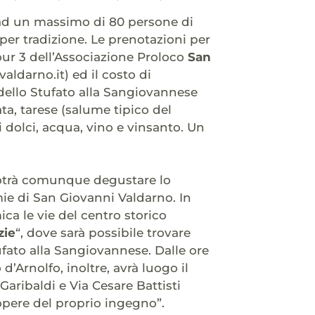
ad un massimo di 80 persone di
per tradizione. Le prenotazioni per
vour 3 dell’Associazione Proloco
San
ldarno.it) ed il costo di
 dello Stufato alla Sangiovannese
ta, tarese (salume tipico del
i dolci, acqua, vino e vinsanto. Un
potrà comunque degustare lo
mie di San Giovanni Valdarno. In
a le vie del centro storico
zie
“, dove sarà possibile trovare
ufato alla Sangiovannese. Dalle ore
 d’Arnolfo, inoltre, avrà luogo il
 Garibaldi e Via Cesare Battisti
 opere del proprio ingegno”.