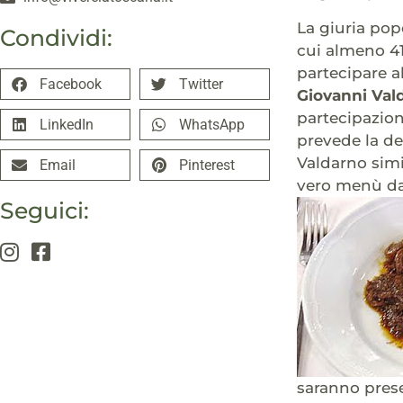
La giuria pop
Condividi:
cui almeno 41
partecipare a
Facebook
Twitter
Giovanni Val
partecipazion
LinkedIn
WhatsApp
prevede la de
Valdarno simi
Email
Pinterest
vero menù da
Seguici:
saranno prese