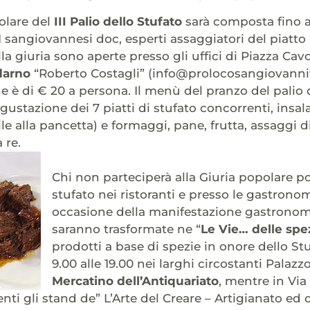
olare del
III Palio dello Stufato
sarà composta fino 
 sangiovannesi doc, esperti assaggiatori del piatto 
lla giuria sono aperte presso gli uffici di Piazza Ca
darno
“Roberto Costagli” (info@prolocosangiovanniva
e è di € 20 a persona. Il menù del pranzo del palio
gustazione dei 7 piatti di stufato concorrenti, insala
le alla pancetta) e formaggi, pane, frutta, assaggi d
 re.
Chi non parteciperà alla Giuria popolare 
stufato nei ristoranti e presso le gastrono
occasione della manifestazione gastronomic
saranno trasformate ne “
Le Vie… delle spe
prodotti a base di spezie in onore dello St
9.00 alle 19.00 nei larghi circostanti Palazzo
Mercatino dell’Antiquariato
, mentre in Via
nti gli stand de” L’Arte del Creare – Artigianato ed