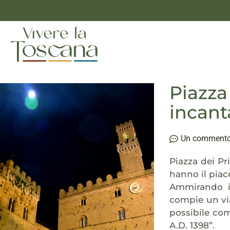
Piazza 
incant
Un comment
Piazza dei Pr
hanno il piace
Ammirando i 
compie un via
possibile co
A.D. 1398”.