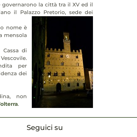
governarono la città tra il XV ed il
iano il Palazzo Pretorio, sede dei
suo nome è
una mensola
a Cassa di
escovile.
dita per
idenza dei
dina, non
olterra
.
Seguici su