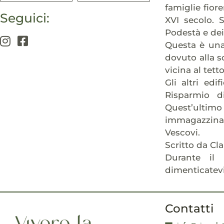
famiglie fior
Seguici:
XVI secolo. S
Podestà e dei 
Questa è una 
dovuto alla s
vicina al tetto
Gli altri edi
Risparmio d
Quest’ulti
immagazzinarv
Vescovi.
Scritto da Cl
Durante il 
dimenticatevi
Contatti