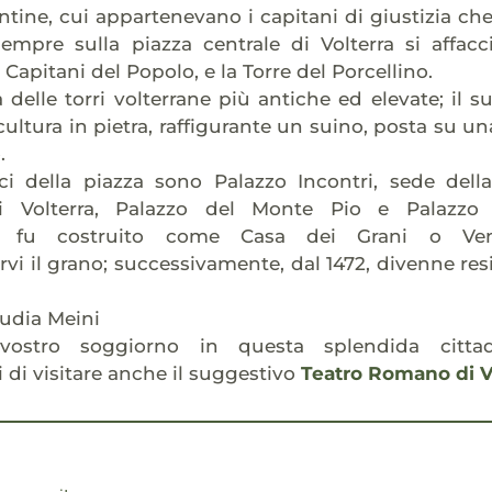
entine, cui appartenevano i capitani di giustizia che 
empre sulla piazza centrale di Volterra si affacc
Capitani del Popolo, e la Torre del Porcellino.
delle torri volterrane più antiche ed elevate; il 
cultura in pietra, raffigurante un suino, posta su 
.
fici della piazza sono Palazzo Incontri, sede dell
i Volterra, Palazzo del Monte Pio e Palazzo V
mo fu costruito come Casa dei Grani o Ven
i il grano; successivamente, dal 1472, divenne res
audia Meini
vostro soggiorno in questa splendida citta
 di visitare anche il suggestivo
Teatro Romano di V