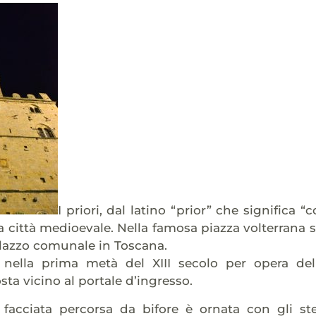
I priori, dal latino “prior” che significa 
la città medioevale. Nella famosa piazza volterrana si
alazzo comunale in Toscana.
 nella prima metà del XIII secolo per opera de
osta vicino al portale d’ingresso.
facciata percorsa da bifore è ornata con gli st