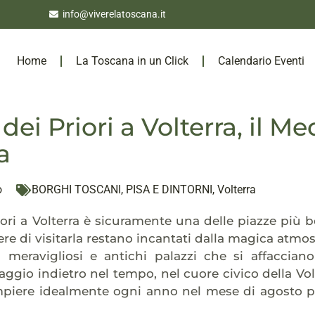
info@viverelatoscana.it
Home
La Toscana in un Click
Calendario Eventi
dei Priori a Volterra, il M
a
o
BORGHI TOSCANI
,
PISA E DINTORNI
,
Volterra
iori a Volterra è sicuramente una delle piazze più b
re di visitarla restano incantati dalla magica atmosf
meravigliosi e antichi palazzi che si affaccian
ggio indietro nel tempo, nel cuore civico della Vo
mpiere idealmente ogni anno nel mese di agosto pr