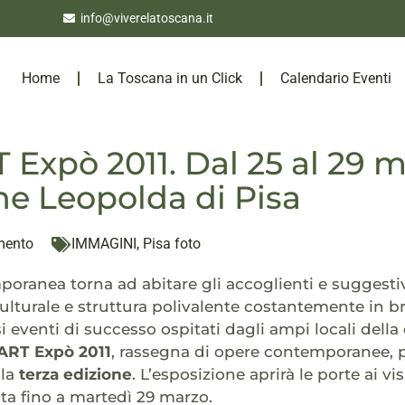
info@viverelatoscana.it
Home
La Toscana in un Click
Calendario Eventi
 Expò 2011. Dal 25 al 29 m
ne Leopolda di Pisa
mento
IMMAGINI
,
Pisa foto
poranea torna ad abitare gli accoglienti e suggestiv
culturale e struttura polivalente costantemente in br
 eventi di successo ospitati dagli ampi locali della 
ART Expò 2011
, rassegna di opere contemporanee, pi
lla
terza edizione
. L’esposizione aprirà le porte ai vi
ita fino a martedì 29 marzo.