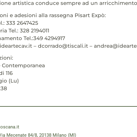
ione artistica conduce sempre ad un arricchimento 
oni e adesioni alla rassegna Pisart Expò:
l.: 333 2647425
ia Tel.: 328 2194011
namento Tel.:349 4294917
ideartecav.it – dcorrado@tiscali.it – andrea@idearte
zioni:
e Contemporanea
i 116
io (Lu)
238
toscana.it
Via Mecenate 84/8, 20138 Milano (MI)