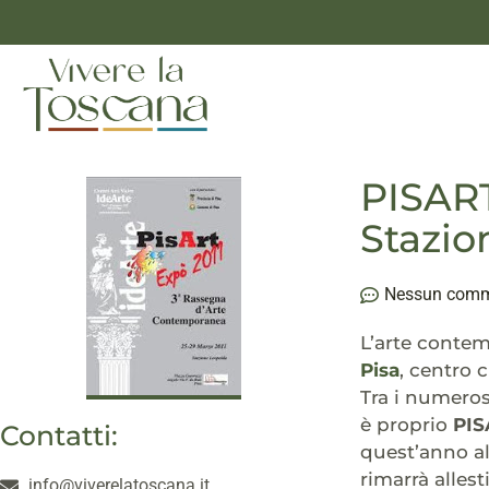
PISART
Stazio
Nessun com
L’arte contem
Pisa
, centro 
Tra i numerosi
è proprio
PIS
Contatti:
quest’anno a
rimarrà allest
info@viverelatoscana.it