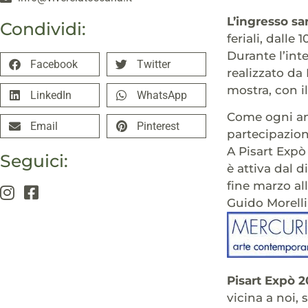
L’ingresso sa
Condividi:
feriali, dalle
Durante l’int
Facebook
Twitter
realizzato da 
mostra, con i
LinkedIn
WhatsApp
Come ogni ann
Email
Pinterest
partecipazione
A Pisart Expò
Seguici:
è attiva dal 
fine marzo al
Guido Morelli
Pisart Expò 2
vicina a noi,