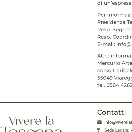
di un’espress
Per informazi
Presidenza Te
Resp. Segreter
Resp. Coordi
E-mail: info@
Altre informa
Mercurio Art
corso Garibald
55049 Viaregg
tel. 0584 426
Contatti
info@viverela
Sede Legale: 