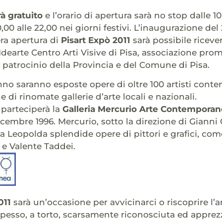
rà gratuito
e l’orario di apertura sarà no stop dalle 10
 10,00 alle 22,00 nei giorni festivi. L’inaugurazione del
era apertura di
Pisart Expò 2011
sarà possibile riceve
Idearte Centro Arti Visive di Pisa, associazione prom
l patrocinio della Provincia e del Comune di Pisa.
o saranno esposte opere di oltre 100 artisti conte
 di rinomate gallerie d’arte locali e nazionali.
 parteciperà la
Galleria Mercurio Arte Contempora
dicembre 1996. Mercurio, sotto la direzione di Gianni 
la Leopolda splendide opere di pittori e grafici, co
 e Valente Taddei.
011
sarà un’occasione per avvicinarci o riscoprire l’
 spesso, a torto, scarsamente riconosciuta ed appre