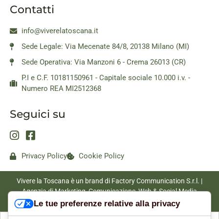
Contatti
info@viverelatoscana.it
Sede Legale: Via Mecenate 84/8, 20138 Milano (MI)
Sede Operativa: Via Manzoni 6 - Crema 26013 (CR)
P.I e C.F. 10181150961 - Capitale sociale 10.000 i.v. -
Numero REA MI2512368
Seguici su
Privacy Policy
Cookie Policy
Vivere la Toscana è un brand di Factory Communication S.r.l. |
Agenzia di Marketing, Comunicazione, Web & Social Media
|
www.factorycommunication.it
Le tue preferenze relative alla privacy