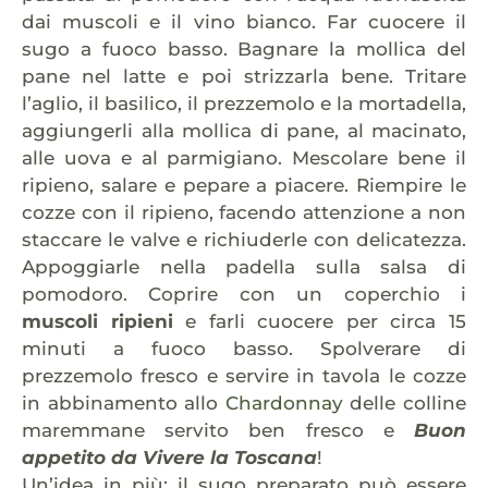
dai muscoli e il vino bianco. Far cuocere il
sugo a fuoco basso. Bagnare la mollica del
pane nel latte e poi strizzarla bene. Tritare
l’aglio, il basilico, il prezzemolo e la mortadella,
aggiungerli alla mollica di pane, al macinato,
alle uova e al parmigiano. Mescolare bene il
ripieno, salare e pepare a piacere. Riempire le
cozze con il ripieno, facendo attenzione a non
staccare le valve e richiuderle con delicatezza.
Appoggiarle nella padella sulla salsa di
pomodoro. Coprire con un coperchio i
muscoli ripieni
e farli cuocere per circa 15
minuti a fuoco basso. Spolverare di
prezzemolo fresco e servire in tavola le cozze
in abbinamento allo
Chardonnay
delle colline
maremmane servito ben fresco e
Buon
appetito da Vivere la Toscana
!
Un’idea in più: il sugo preparato può essere