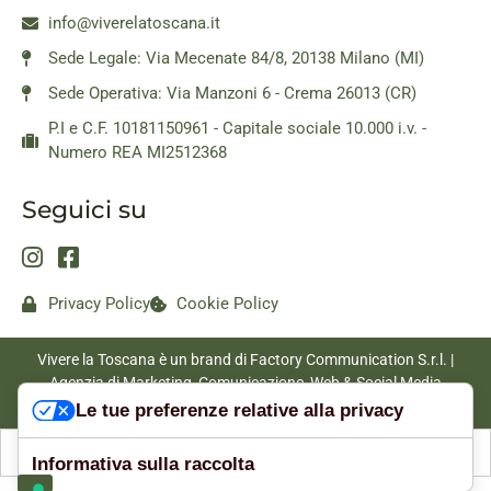
info@viverelatoscana.it
Sede Legale: Via Mecenate 84/8, 20138 Milano (MI)
Sede Operativa: Via Manzoni 6 - Crema 26013 (CR)
P.I e C.F. 10181150961 - Capitale sociale 10.000 i.v. -
Numero REA MI2512368
Seguici su
Privacy Policy
Cookie Policy
Vivere la Toscana è un brand di Factory Communication S.r.l. |
Agenzia di Marketing, Comunicazione, Web & Social Media
|
www.factorycommunication.it
Le tue preferenze relative alla privacy
Informativa sulla raccolta