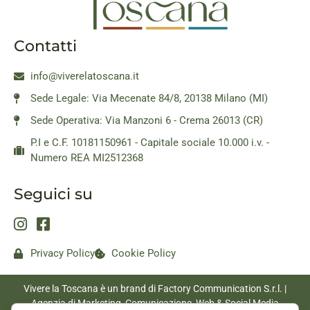
Contatti
info@viverelatoscana.it
Sede Legale: Via Mecenate 84/8, 20138 Milano (MI)
Sede Operativa: Via Manzoni 6 - Crema 26013 (CR)
P.I e C.F. 10181150961 - Capitale sociale 10.000 i.v. -
Numero REA MI2512368
Seguici su
Privacy Policy
Cookie Policy
Vivere la Toscana è un brand di Factory Communication S.r.l. |
Agenzia di Marketing, Comunicazione, Web & Social Media