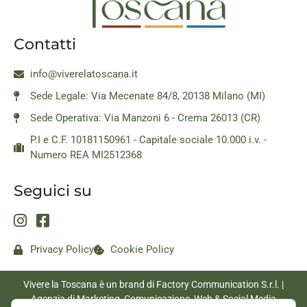
Contatti
info@viverelatoscana.it
Sede Legale: Via Mecenate 84/8, 20138 Milano (MI)
Sede Operativa: Via Manzoni 6 - Crema 26013 (CR)
P.I e C.F. 10181150961 - Capitale sociale 10.000 i.v. -
Numero REA MI2512368
Seguici su
Privacy Policy
Cookie Policy
Vivere la Toscana è un brand di Factory Communication S.r.l. |
Agenzia di Marketing, Comunicazione, Web & Social Media